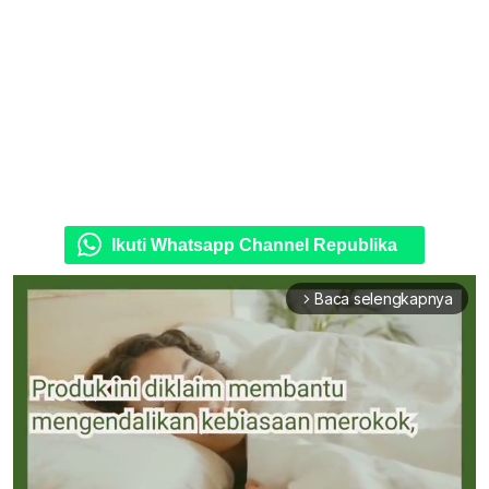
Ikuti Whatsapp Channel Republika
Baca selengkapnya
arrow_forward_ios