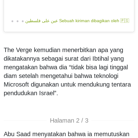
S
ebuah kiriman dibagikan oleh 🇵🇸 عين على فلسطين | Eye on Palestine (@eye.on.palestine)
The Verge kemudian menerbitkan apa yang
dikatakannya sebagai surat dari Ibtihal yang
mengatakan bahwa dia “tidak bisa lagi tinggal
diam setelah mengetahui bahwa teknologi
Microsoft digunakan untuk mendukung tentara
pendudukan Israel”.
Halaman 2 / 3
Abu Saad menyatakan bahwa ia memutuskan