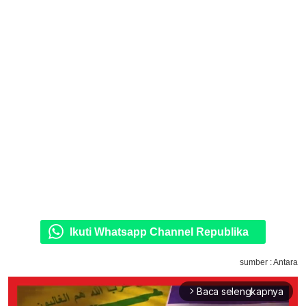
Ikuti Whatsapp Channel Republika
sumber : Antara
Baca selengkapnya
arrow_forward_ios