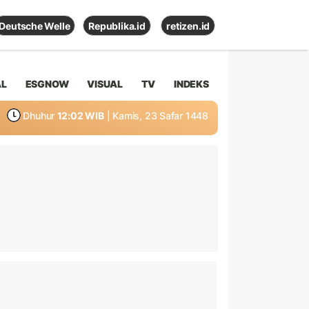
Deutsche Welle
Republika.id
retizen.id
AL
ESGNOW
VISUAL
TV
INDEKS
Dhuhur
12:02 WIB
| Kamis, 23 Safar 1448