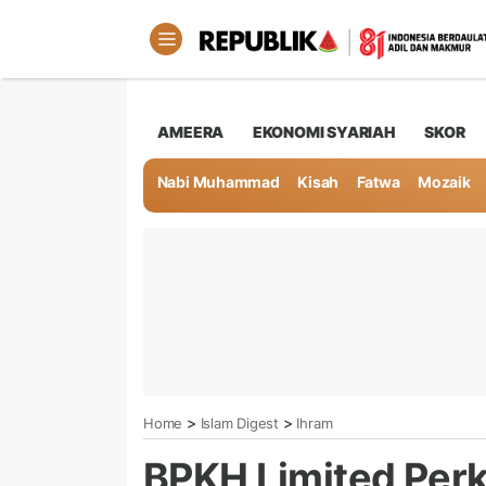
AMEERA
EKONOMI SYARIAH
SKOR
Nabi Muhammad
Kisah
Fatwa
Mozaik
>
>
Home
Islam Digest
Ihram
BPKH Limited Per