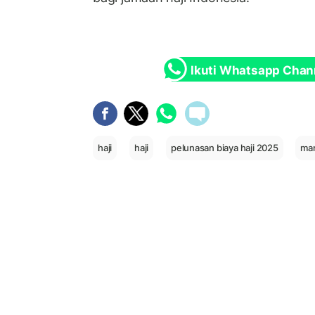
Ikuti Whatsapp Chan
haji
haji
pelunasan biaya haji 2025
man