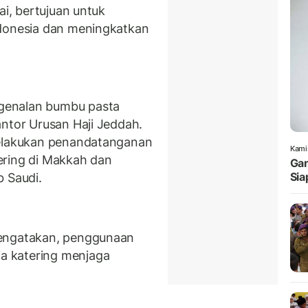
ai, bertujuan untuk
ndonesia dan meningkatkan
genalan bumbu pasta
antor Urusan Haji Jeddah.
melakukan penandatanganan
Kami
ering di Makkah dan
Gan
Sia
b Saudi.
mengatakan, penggunaan
a katering menjaga