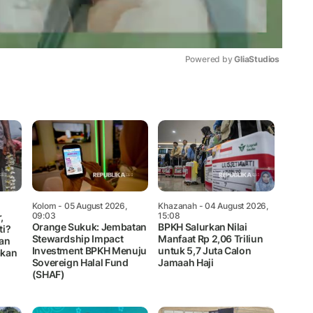
Powered by 
GliaStudios
Mute
Kolom
- 05 August 2026,
Khazanah
- 04 August 2026,
09:03
15:08
,
Orange Sukuk: Jembatan
BPKH Salurkan Nilai
ti?
Stewardship Impact
Manfaat Rp 2,06 Triliun
an
Investment BPKH Menuju
untuk 5,7 Juta Calon
akan
Sovereign Halal Fund
Jamaah Haji
(SHAF)