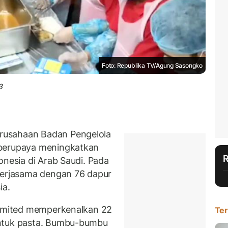
Foto: Republika TV/Agung Sasongko
3
rusahaan Badan Pengelola
 berupaya meningkatkan
onesia di Arab Saudi. Pada
kerjasama dengan 76 dapur
ia.
 Limited memperkenalkan 22
Ter
entuk pasta. Bumbu-bumbu