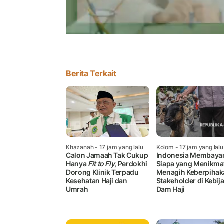
Berita Terkait
Khazanah
- 17 jam yang lalu
Kolom
- 17 jam yang lalu
Calon Jamaah Tak Cukup
Indonesia Membayar
Hanya
Fit to Fly
, Perdokhi
Siapa yang Menikma
Dorong Klinik Terpadu
Menagih Keberpihak
Kesehatan Haji dan
Stakeholder di Kebij
Umrah
Dam Haji