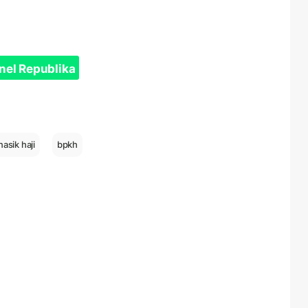
nel Republika
asik haji
bpkh