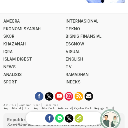
AMEERA
INTERNASIONAL
EKONOMI SYARIAH
TEKNO
SKOR
BISNIS FINANSIAL
KHAZANAH
ESGNOW
IQRA
VISUAL
ISLAM DIGEST
ENGLISH
NEWS
TV
ANALISIS
RAMADHAN
SPORT
INDEKS
About Us
|
Pedoman Siber
|
Disclaimer
Republika.id
|
Ihram.republika.co.id
|
Retizen.id
|
Rejabar.co.id
|
Rejogja.co.id
|
Republika telah diverifikasi oleh Dewan Pers
Sertifikat Nomor 1058/DP-Verifikasi/K/XII/2022