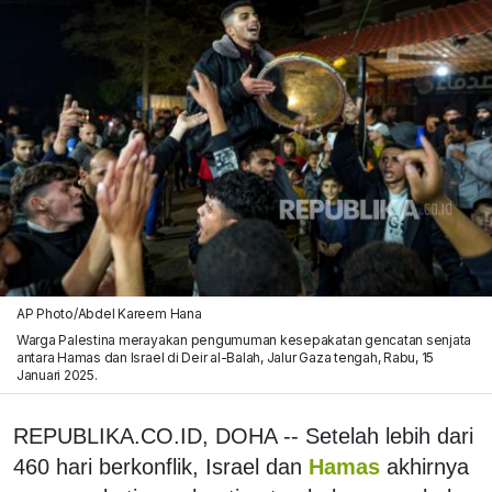
AP Photo/Abdel Kareem Hana
Warga Palestina merayakan pengumuman kesepakatan gencatan senjata
antara Hamas dan Israel di Deir al-Balah, Jalur Gaza tengah, Rabu, 15
Januari 2025.
REPUBLIKA.CO.ID, DOHA -- Setelah lebih dari
460 hari berkonflik, Israel dan
Hamas
akhirnya