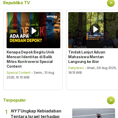
>
Republika TV
Kenapa Depok Begitu Unik
Tindak Lanjut Aduan
Mencari Identitas di Balik
Mahasiswa Mentan
Mitos Kontroversi Special
Langsung ke Alor
Content
Dailynews
- Ahad , 09 Aug 2026,
Special Content
- Senin , 10 Aug
18:15 WIB
2026, 10:15 WIB
>
Terpopuler
NYT
Ungkap Kebiadaban
1
Tentara Israel terhadap