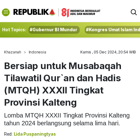
Hot Topics:
#Gubernur BI Mundur
#Kongres Umat Islam In
Khazanah
Indonesia
Kamis , 05 Dec 2024, 20:54 WIB
Bersiap untuk Musabaqah
Tilawatil Qur`an dan Hadis
(MTQH) XXXII Tingkat
Provinsi Kalteng
Lomba MTQH XXXII Tingkat Provinsi Kalteng
tahun 2024 berlangsung selama lima hari.
Red:
Lida Puspaningtyas