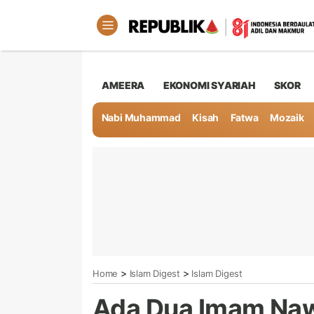
AMEERA
EKONOMI SYARIAH
SKOR
Nabi Muhammad
Kisah
Fatwa
Mozaik
>
>
Home
Islam Digest
Islam Digest
Ada Dua Imam Naw