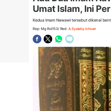
Umat Islam, Ini P
Kedua Imam Nawawi tersebut dikenal berma
Rep: Mg Rol153/ Red:
A.Syalaby Ichsan