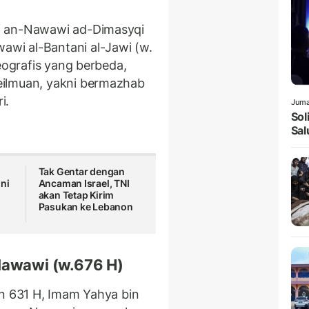
f an-Nawawi ad-Dimasyqi
wi al-Bantani al-Jawi (w.
geografis yang berbeda,
eilmuan, yakni bermazhab
ri.
Juma
Sol
Sal
Tak Gentar dengan
ni
Ancaman Israel, TNI
akan Tetap Kirim
Pasukan ke Lebanon
Nawawi (w.676 H)
un 631 H, Imam Yahya bin