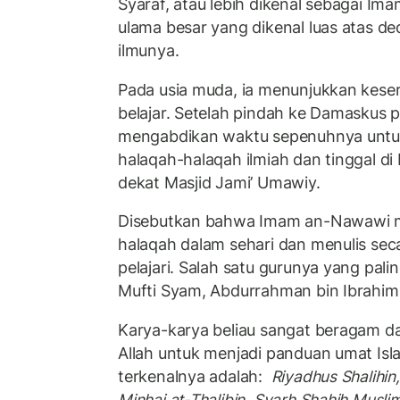
Syaraf, atau lebih dikenal sebagai 
ulama besar yang dikenal luas atas de
ilmunya.
Pada usia muda, ia menunjukkan keser
belajar. Setelah pindah ke Damaskus p
mengabdikan waktu sepenuhnya untuk
halaqah-halaqah ilmiah dan tinggal d
dekat Masjid Jami’ Umawiy.
Disebutkan bahwa Imam an-Nawawi m
halaqah dalam sehari dan menulis secar
pelajari. Salah satu gurunya yang pal
Mufti Syam, Abdurrahman bin Ibrahim
Karya-karya beliau sangat beragam d
Allah untuk menjadi panduan umat Isl
terkenalnya adalah:
Riyadhus Shalihin
Minhaj at-Thalibin, Syarh Shahih Musli