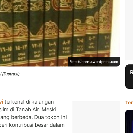
Foto: tubanku.wordpress.com
ilustrasi).
wi
terkenal di kalangan
Ter
lim di Tanah Air. Meski
ng berbeda. Dua tokoh ini
ri kontribusi besar dalam