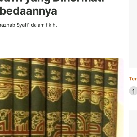
erbedaannya
zhab Syafi'i dalam fikih.
Ter
1