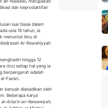
Imam an-Nawawi, merupakan
dikasi dan keproduktifan
iusan luar biasa dalam
ada usia 18 tahun, ia
 menuntut ilmu di
i Madrasah Ar-Rawahiyyah
enghadiri hingga 12
a rinci setiap hal yang ia
ing berpengaruh adalah
 al-Fazari.
an banyak diabadikan oleh
am. Beberapa karya
, al-Arba'in an-Nawawiyah,
m, al-Adzkar, al-Majmu'