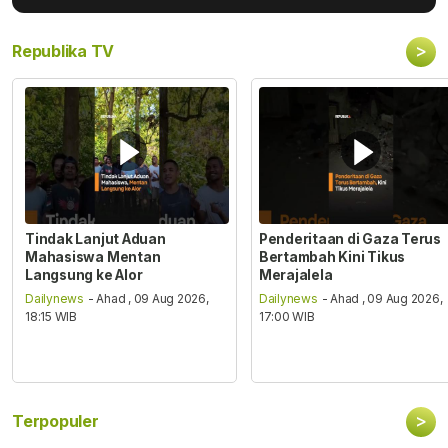
>
Republika TV
Tindak Lanjut Aduan
Penderitaan di Gaza Terus
Mahasiswa Mentan
Bertambah Kini Tikus
Langsung ke Alor
Merajalela
Dailynews
- Ahad , 09 Aug 2026,
Dailynews
- Ahad , 09 Aug 2026,
18:15 WIB
17:00 WIB
>
Terpopuler