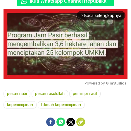
Ikuti Whatsapp Channel Republika
Baca selengkapnya
arrow_forward_ios
Powered by 
GliaStudios
pesan nabi
pesan rasulullah
pemimpin adil
Mute
kepemimpinan
hikmah kepemimpinan