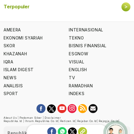
>
Terpopuler
AMEERA
INTERNASIONAL
EKONOMI SYARIAH
TEKNO
SKOR
BISNIS FINANSIAL
KHAZANAH
ESGNOW
IQRA
VISUAL
ISLAM DIGEST
ENGLISH
NEWS
TV
ANALISIS
RAMADHAN
SPORT
INDEKS
About Us
|
Pedoman Siber
|
Disclaimer
Republika.id
|
Ihram.republika.co.id
|
Retizen.id
|
Rejabar.co.id
|
Rejogja.co.id
|
Republika telah diverifikasi oleh Dewan Pers