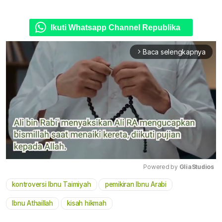
Ikuti Whatsapp Channel Republika
Baca selengkapnya
arrow_forward_ios
Powered by 
GliaStudios
kontroversi Ibnu Taimiyah
pemikiran Ibnu Arabi
Mute
Ibnu Athaillah
kisah hikmah