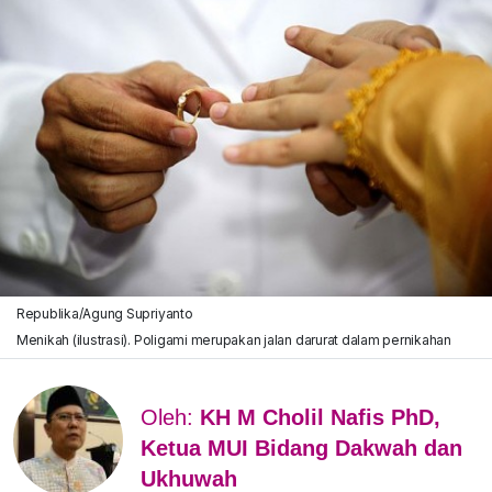
Republika/Agung Supriyanto
Menikah (ilustrasi). Poligami merupakan jalan darurat dalam pernikahan
Oleh:
KH M Cholil Nafis PhD,
Ketua MUI Bidang Dakwah dan
Ukhuwah