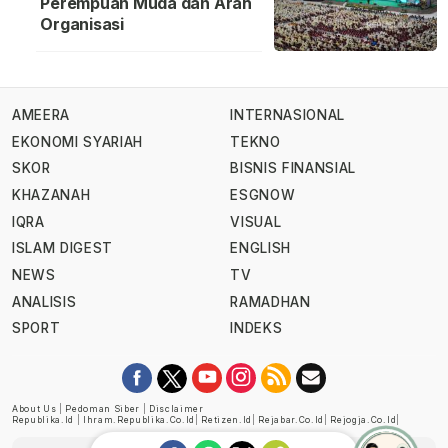
Perempuan Muda dan Arah
Organisasi
AMEERA
INTERNASIONAL
EKONOMI SYARIAH
TEKNO
SKOR
BISNIS FINANSIAL
KHAZANAH
ESGNOW
IQRA
VISUAL
ISLAM DIGEST
ENGLISH
NEWS
TV
ANALISIS
RAMADHAN
SPORT
INDEKS
About Us
|
Pedoman Siber
|
Disclaimer
Republika.id
|
Ihram.republika.co.id
|
Retizen.id
|
Rejabar.co.id
|
Rejogja.co.id
|