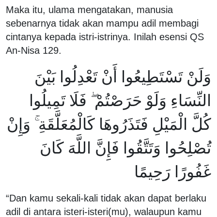
Maka itu, ulama mengatakan, manusia
sebenarnya tidak akan mampu adil membagi
cintanya kepada istri-istrinya. Inilah esensi QS
An-Nisa 129.
وَلَنْ تَسْتَطِيعُوا أَنْ تَعْدِلُوا بَيْنَ
النِّسَاءِ وَلَوْ حَرَصْتُمْ ۖ فَلَا تَمِيلُوا
كُلَّ الْمَيْلِ فَتَذَرُوهَا كَالْمُعَلَّقَةِ ۚ وَإِنْ
تُصْلِحُوا وَتَتَّقُوا فَإِنَّ اللَّهَ كَانَ
غَفُورًا رَحِيمًا
“Dan kamu sekali-kali tidak akan dapat berlaku
adil di antara isteri-isteri(mu), walaupun kamu