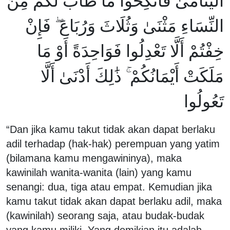
الْيَتَامَىٰ فَانْكِحُوا مَا طَابَ لَكُمْ مِنَ
النِّسَاءِ مَثْنَىٰ وَثُلَاثَ وَرُبَاعَ ۖ فَإِنْ
خِفْتُمْ أَلَّا تَعْدِلُوا فَوَاحِدَةً أَوْ مَا
مَلَكَتْ أَيْمَانُكُمْ ۚ ذَٰلِكَ أَدْنَىٰ أَلَّا
تَعُولُوا
“Dan jika kamu takut tidak akan dapat berlaku
adil terhadap (hak-hak) perempuan yang yatim
(bilamana kamu mengawininya), maka
kawinilah wanita-wanita (lain) yang kamu
senangi: dua, tiga atau empat. Kemudian jika
kamu takut tidak akan dapat berlaku adil, maka
(kawinilah) seorang saja, atau budak-budak
yang kamu miliki. Yang demikian itu adalah