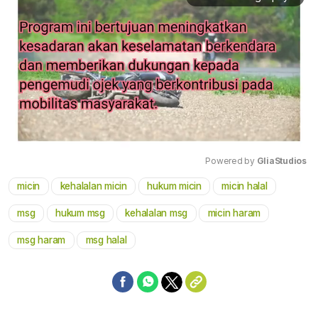
Powered by 
GliaStudios
micin
kehalalan micin
hukum micin
micin halal
Mute
msg
hukum msg
kehalalan msg
micin haram
msg haram
msg halal