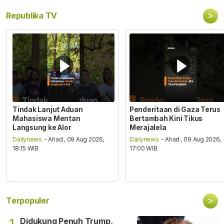
>
Republika TV
Tindak Lanjut Aduan
Penderitaan di Gaza Terus
Mahasiswa Mentan
Bertambah Kini Tikus
Langsung ke Alor
Merajalela
Dailynews
- Ahad , 09 Aug 2026,
Dailynews
- Ahad , 09 Aug 2026,
18:15 WIB
17:00 WIB
>
Terpopuler
Didukung Penuh Trump,
1