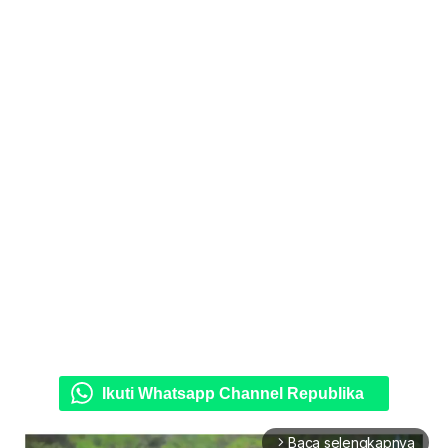
Ikuti Whatsapp Channel Republika
Baca selengkapnya
arrow_forward_ios