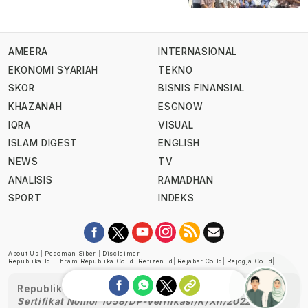
AMEERA
INTERNASIONAL
EKONOMI SYARIAH
TEKNO
SKOR
BISNIS FINANSIAL
KHAZANAH
ESGNOW
IQRA
VISUAL
ISLAM DIGEST
ENGLISH
NEWS
TV
ANALISIS
RAMADHAN
SPORT
INDEKS
About Us
|
Pedoman Siber
|
Disclaimer
Republika.id
|
Ihram.republika.co.id
|
Retizen.id
|
Rejabar.co.id
|
Rejogja.co.id
|
Republika telah diverifikasi oleh Dewan Pers
Sertifikat Nomor 1058/DP-Verifikasi/K/XII/2022