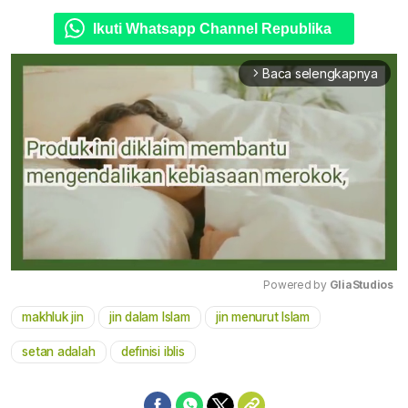
Ikuti Whatsapp Channel Republika
Baca selengkapnya
arrow_forward_ios
Powered by 
GliaStudios
makhluk jin
jin dalam Islam
jin menurut Islam
Mute
setan adalah
definisi iblis