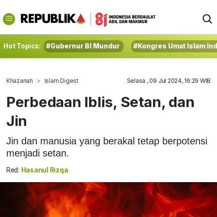
Hot Topics:
#Gubernur BI Mundur
#Kongres Umat Islam In
Khazanah
Islam Digest
Selasa , 09 Jul 2024, 16:29 WIB
Perbedaan Iblis, Setan, dan
Jin
Jin dan manusia yang berakal tetap berpotensi
menjadi setan.
Red:
Hasanul Rizqa