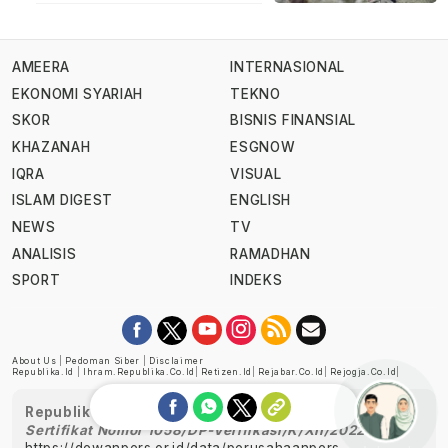
AMEERA
INTERNASIONAL
EKONOMI SYARIAH
TEKNO
SKOR
BISNIS FINANSIAL
KHAZANAH
ESGNOW
IQRA
VISUAL
ISLAM DIGEST
ENGLISH
NEWS
TV
ANALISIS
RAMADHAN
SPORT
INDEKS
About Us
|
Pedoman Siber
|
Disclaimer
Republika.id
|
Ihram.republika.co.id
|
Retizen.id
|
Rejabar.co.id
|
Rejogja.co.id
|
Republika telah diverifikasi oleh Dewan Pers
Sertifikat Nomor 1058/DP-Verifikasi/K/XII/2022
https://dewanpers.or.id/data/perusahaanpers