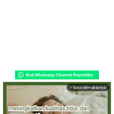
Ikuti Whatsapp Channel Republika
Baca selengkapnya
arrow_forward_ios