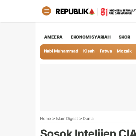
AMEERA
EKONOMI SYARIAH
SKOR
Nabi Muhammad
Kisah
Fatwa
Mozaik
>
>
Home
Islam Digest
Dunia
Sosok Intelijen C