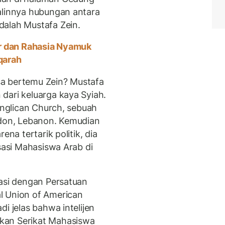
alinnya hubungan antara
dalah Mustafa Zein.
ir dan Rahasia Nyamuk
qarah
a bertemu Zein? Mustafa
dari keluarga kaya Syiah.
 Anglican Church, sebuah
idon, Lebanon. Kemudian
ena tertarik politik, dia
isasi Mahasiswa Arab di
kasi dengan Persatuan
l Union of American
i jelas bahwa intelijen
kan Serikat Mahasiswa