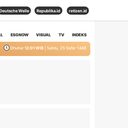
Deutsche Welle
Republika.id
retizen.id
AL
ESGNOW
VISUAL
TV
INDEKS
Dhuhur
12:01 WIB
| Sabtu, 25 Safar 1448