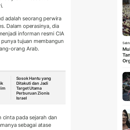
i.
ud adalah seorang perwira
. Dalam operasinya, dia
menjadi informan resmi CIA
s punya tujuan membangun
Sabt
ang-orang Arab.
Muk
Tan
Org
Sosok Hantu yang
ik
Ditakuti dan Jadi
lim
Target Utama
Perburuan Zionis
Israel
cinta pada sejarah dan
amanya sebagai atase