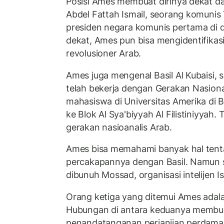
Posisi Ames membuat dirinya dekat d
Abdel Fattah Ismail, seorang komuni
presiden negara komunis pertama di 
dekat, Ames pun bisa mengidentifikasi
revolusioner Arab.
Ames juga mengenal Basil Al Kubaisi, 
telah bekerja dengan Gerakan Nasiona
mahasiswa di Universitas Amerika di Bei
ke Blok Al Sya'biyyah Al Filistiniyyah
gerakan nasioanalis Arab.
Ames bisa memahami banyak hal tenta
percakapannya dengan Basil. Namun 
dibunuh Mossad, organisasi intelijen Is
Orang ketiga yang ditemui Ames adala
Hubungan di antara keduanya membuk
penandatanganan perjanjian perdama