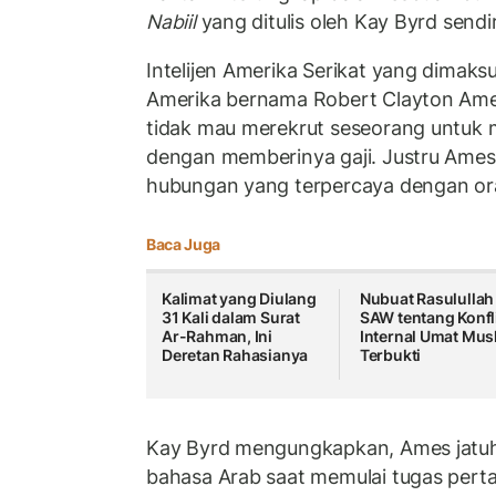
Nabiil
yang ditulis oleh Kay Byrd sendir
Intelijen Amerika Serikat yang dimaks
Amerika bernama Robert Clayton Ames
tidak mau merekrut seseorang untuk 
dengan memberinya gaji. Justru Ame
hubungan yang terpercaya dengan or
Baca Juga
Kalimat yang Diulang
Nubuat Rasulullah
31 Kali dalam Surat
SAW tentang Konfl
Ar-Rahman, Ini
Internal Umat Mus
Deretan Rahasianya
Terbukti
Kay Byrd mengungkapkan, Ames jatuh 
bahasa Arab saat memulai tugas pert