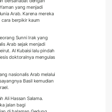
an bersahabat dengan
s Yaman yang menjadi
dunia Arab. Karena mereka
 cara berpikir kaum
seorang Sunni Irak yang
lis Arab sejak menjadi
rut. Al Kubaisi lalu pindah
. Tesis doktoralnya mengulas
ng nasionalis Arab melalui
sayangnya Basil kemudian
rael.
h Ali Hassan Salama.
a jalan bagi
ian di halaman Gedung