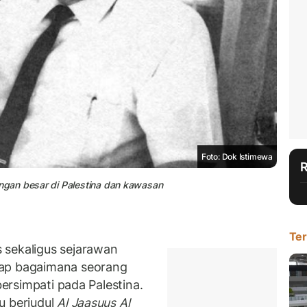
Foto: Dok Istimewa
gan besar di Palestina dan kawasan
Ter
 sekaligus sejarawan
kap bagaimana seorang
bersimpati pada Palestina.
u berjudul
Al Jaasuus Al