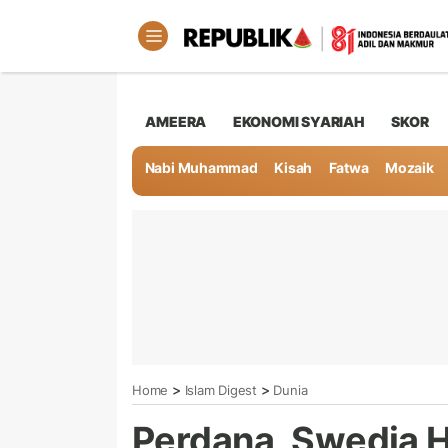
AMEERA
EKONOMI SYARIAH
SKOR
Nabi Muhammad
Kisah
Fatwa
Mozaik
>
>
Home
Islam Digest
Dunia
Perdana, Swedia 