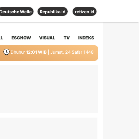
Deutsche Welle
Republika.id
retizen.id
AL
ESGNOW
VISUAL
TV
INDEKS
Dhuhur
12:01 WIB
| Jumat, 24 Safar 1448