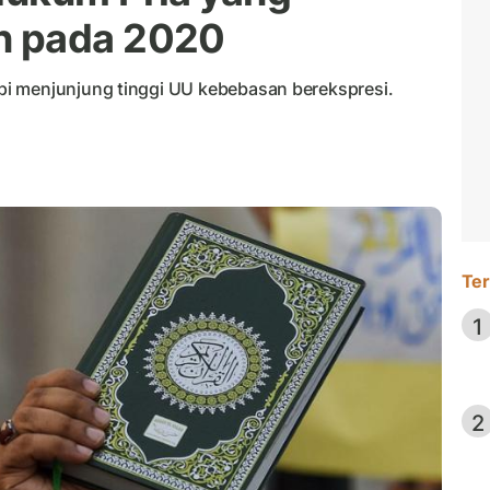
n pada 2020
i menjunjung tinggi UU kebebasan berekspresi.
Ter
1
2