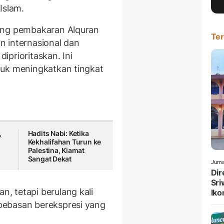
Islam.
ang pembakaran Alquran
Ter
n internasional dan
prioritaskan. Ini
tuk meningkatkan tingkat
,
Hadits Nabi: Ketika
Kekhalifahan Turun ke
Palestina, Kiamat
Sangat Dekat
Juma
Dir
Sri
, tetapi berulang kali
Iko
bebasan berekspresi yang