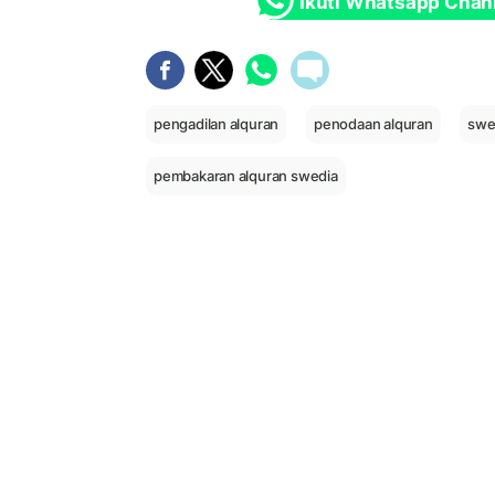
Ikuti Whatsapp Chan
pengadilan alquran
penodaan alquran
swe
pembakaran alquran swedia