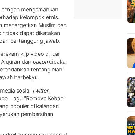
dia tengah mengamankan
 terhadap kelompok etnis.
ah menargetkan Muslim dan
r tidak dapat dikatakan
 dan bertanggung jawab.
erekam klip video di luar
 Alquran dan
bacon
dibakar
merendahkan tentang Nabi
bawah barbekyu.
 media sosial
Twitter,
ube. Lagu "Remove Kebab"
ang populer di kalangan
yerukan pembersihan
terkait dengan serangan di