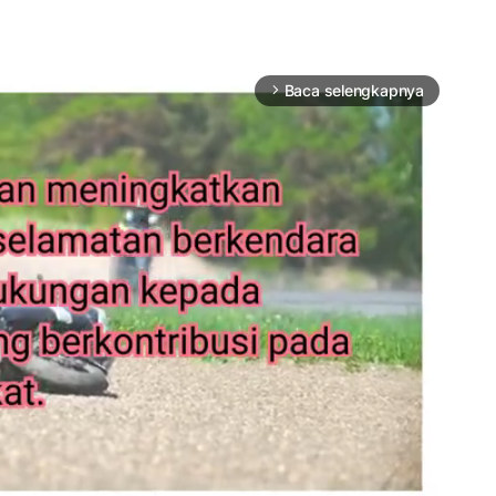
Baca selengkapnya
arrow_forward_ios