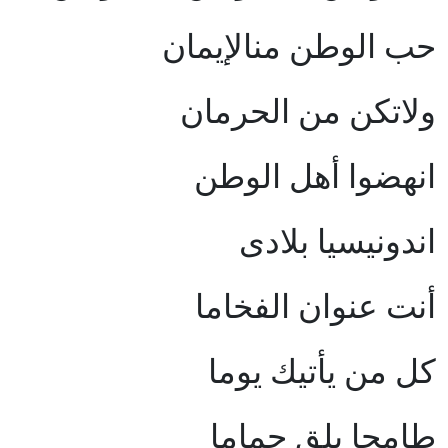
حب الوطن منالإيمان
ولاتكن من الحرمان
انهضوا أهل الوطن
اندونيسيا بلادى
أنت عنوان الفخاما
كل من يأتيك يوما
طامحا يلق حماما