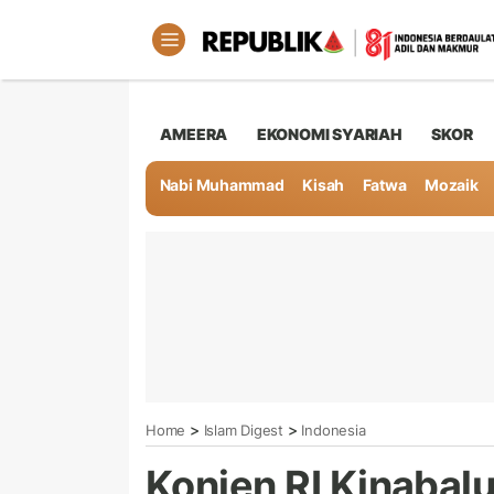
AMEERA
EKONOMI SYARIAH
SKOR
Nabi Muhammad
Kisah
Fatwa
Mozaik
>
>
Home
Islam Digest
Indonesia
Konjen RI Kinaba