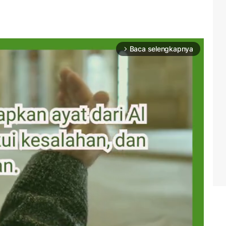
Baca selengkapnya
arrow_forward_ios