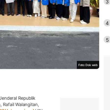
3
4
5
Foto: Dok web
Jenderal Republik
, Rafail Walangitan,