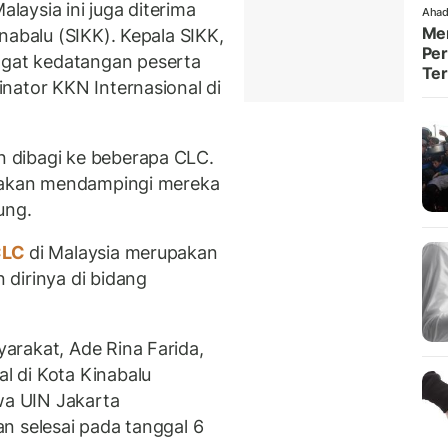
alaysia ini juga diterima
Ahad
Men
nabalu (SIKK). Kepala SIKK,
Per
at kedatangan peserta
Te
nator KKN Internasional di
 dibagi ke beberapa CLC.
j akan mendampingi mereka
sung.
LC
di Malaysia merupakan
dirinya di bidang
arakat, Ade Rina Farida,
 di Kota Kinabalu
wa UIN Jakarta
n selesai pada tanggal 6