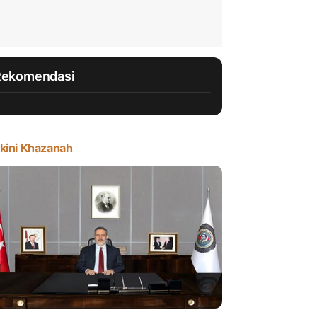
Rekomendasi
kini Khazanah