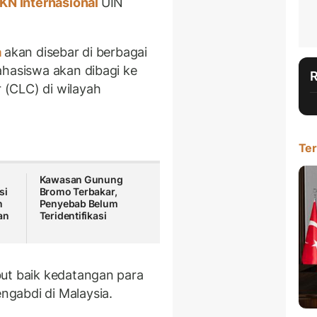
KN Internasional
UIN
a
akan disebar di berbagai
ahasiswa akan dibagi ke
(CLC) di wilayah
Ter
Kawasan Gunung
si
Bromo Terbakar,
n
Penyebab Belum
an
Teridentifikasi
but baik kedatangan para
ngabdi di Malaysia.