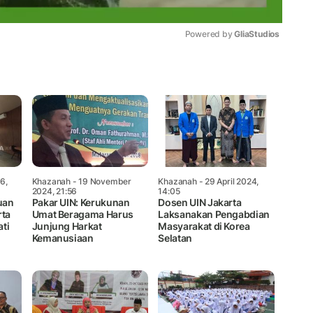
Powered by 
GliaStudios
Mute
6,
Khazanah
- 19 November
Khazanah
- 29 April 2024,
2024, 21:56
14:05
uan
Pakar UIN: Kerukunan
Dosen UIN Jakarta
rta
Umat Beragama Harus
Laksanakan Pengabdian
ti
Junjung Harkat
Masyarakat di Korea
Kemanusiaan
Selatan