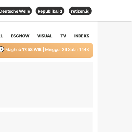
Deutsche Welle
Republika.id
retizen.id
AL
ESGNOW
VISUAL
TV
INDEKS
Maghrib
17:58 WIB
| Minggu, 26 Safar 1448