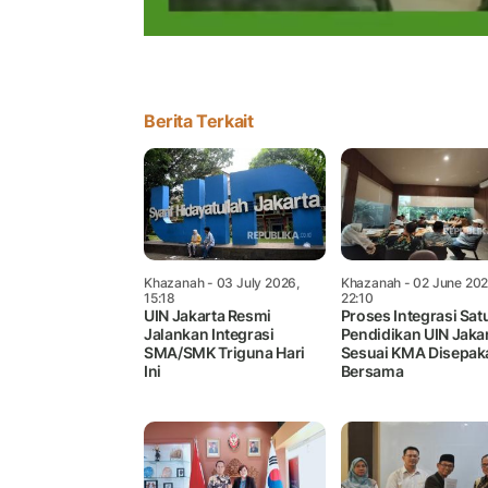
Berita Terkait
Khazanah
- 03 July 2026,
Khazanah
- 02 June 202
15:18
22:10
UIN Jakarta Resmi
Proses Integrasi Sat
Jalankan Integrasi
Pendidikan UIN Jaka
SMA/SMK Triguna Hari
Sesuai KMA Disepaka
Ini
Bersama