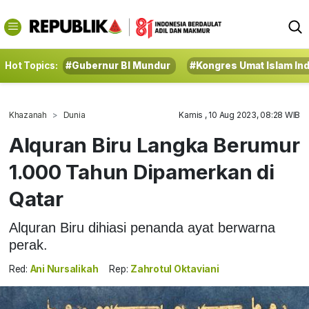
Hot Topics:
#Gubernur BI Mundur
#Kongres Umat Islam In
Khazanah
Dunia
Kamis , 10 Aug 2023, 08:28 WIB
Alquran Biru Langka Berumur
1.000 Tahun Dipamerkan di
Qatar
Alquran Biru dihiasi penanda ayat berwarna
perak.
Red:
Ani Nursalikah
Rep:
Zahrotul Oktaviani