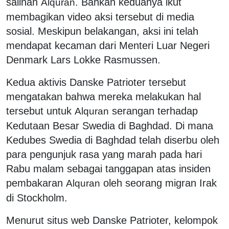
salinan
. Bahkan keduanya ikut
Al
q
uran
membagikan video aksi tersebut di media
sosial. Meskipun belakangan, aksi ini telah
mendapat kecaman dari Menteri Luar Negeri
Denmark Lars Lokke Rasmussen.
Kedua aktivis Danske Patrioter tersebut
mengatakan bahwa mereka melakukan hal
tersebut untuk
serangan terhadap
Al
q
uran
Kedutaan Besar Swedia di Baghdad. Di mana
Kedubes Swedia di Baghdad telah diserbu oleh
para pengunjuk rasa yang marah pada hari
Rabu malam sebagai tanggapan atas insiden
pembakaran
oleh seorang migran Irak
Al
q
uran
di Stockholm.
Menurut situs web Danske Patrioter, kelompok