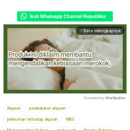
Ikuti Whatsapp Channel Republika
Baca selengkapnya
arrow_forward_ios
Powered by 
GliaStudios
Alquran
pembakaran alquran
Mute
pelecehan terhadap alquran
MBS