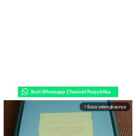
Ikuti Whatsapp Channel Republika
Baca selengkapnya
arrow_forward_ios