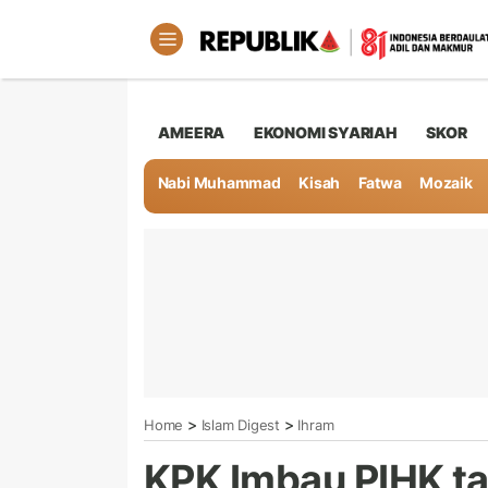
AMEERA
EKONOMI SYARIAH
SKOR
Nabi Muhammad
Kisah
Fatwa
Mozaik
>
>
Home
Islam Digest
Ihram
KPK Imbau PIHK t