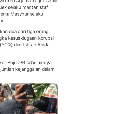
enteri Agama Yaqut Cholil
Alex selaku mantan staf
serta Masyhur selaku
ur.
an dua dari tiga orang
gka kasus dugaan korupsi
 (YCQ) dan Ishfah Abidal
gket Haji DPR sebelumnya
jumlah kejanggalan dalam