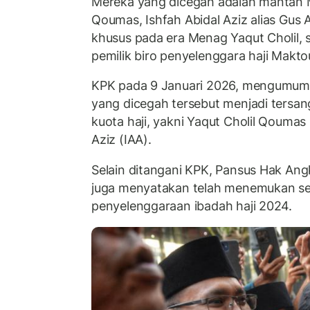
Mereka yang dicegah adalah mantan M
Qoumas, Ishfah Abidal Aziz alias Gus 
khusus pada era Menag Yaqut Cholil, 
pemilik biro penyelenggara haji Makto
KPK pada 9 Januari 2026, mengumumk
yang dicegah tersebut menjadi tersan
kuota haji, yakni Yaqut Cholil Qoumas
Aziz (IAA).
Selain ditangani KPK, Pansus Hak An
juga menyatakan telah menemukan se
penyelenggaraan ibadah haji 2024.