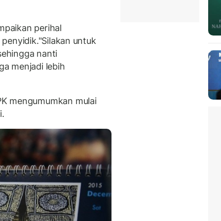
paikan perihal
penyidik.
"Silakan untuk
ehingga nanti
a menjadi lebih
KPK mengumumkan mulai
i.