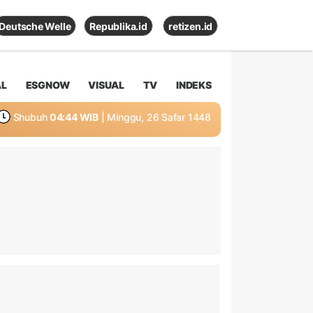
Deutsche Welle
Republika.id
retizen.id
AL
ESGNOW
VISUAL
TV
INDEKS
Shubuh
04:44 WIB
| Minggu, 26 Safar 1448