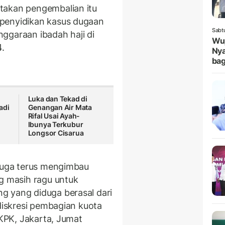
akan pengembalian itu
penyidikan kasus dugaan
Sabt
ggaraan ibadah haji di
Wuj
.
Nya
bag
Luka dan Tekad di
adi
Genangan Air Mata
Rifal Usai Ayah-
Ibunya Terkubur
Longsor Cisarua
 juga terus mengimbau
g masih ragu untuk
g yang diduga berasal dari
 diskresi pembagian kuota
 KPK, Jakarta, Jumat