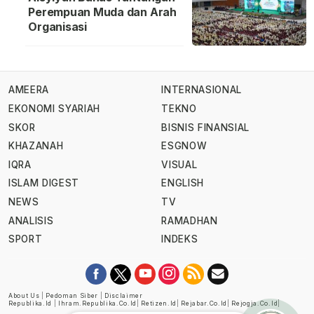
Perempuan Muda dan Arah
Organisasi
AMEERA
INTERNASIONAL
EKONOMI SYARIAH
TEKNO
SKOR
BISNIS FINANSIAL
KHAZANAH
ESGNOW
IQRA
VISUAL
ISLAM DIGEST
ENGLISH
NEWS
TV
ANALISIS
RAMADHAN
SPORT
INDEKS
About Us
|
Pedoman Siber
|
Disclaimer
Republika.id
|
Ihram.republika.co.id
|
Retizen.id
|
Rejabar.co.id
|
Rejogja.co.id
|