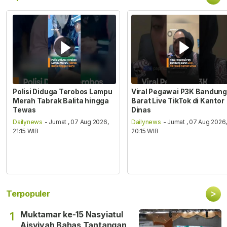
Polisi Diduga Terobos Lampu
Viral Pegawai P3K Bandung
Merah Tabrak Balita hingga
Barat Live TikTok di Kantor
Tewas
Dinas
Dailynews
- Jumat , 07 Aug 2026,
Dailynews
- Jumat , 07 Aug 2026
21:15 WIB
20:15 WIB
>
Terpopuler
Muktamar ke-15 Nasyiatul
1
Aisyiyah Bahas Tantangan