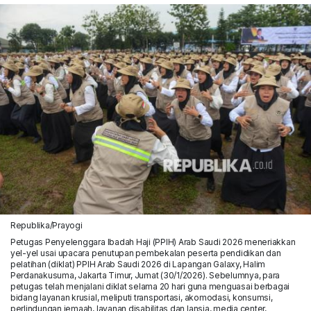
Republika/Prayogi
Petugas Penyelenggara Ibadah Haji (PPIH) Arab Saudi 2026 meneriakkan
yel-yel usai upacara penutupan pembekalan peserta pendidikan dan
pelatihan (diklat) PPIH Arab Saudi 2026 di Lapangan Galaxy, Halim
Perdanakusuma, Jakarta Timur, Jumat (30/1/2026). Sebelumnya, para
petugas telah menjalani diklat selama 20 hari guna menguasai berbagai
bidang layanan krusial, meliputi transportasi, akomodasi, konsumsi,
perlindungan jemaah, layanan disabilitas dan lansia, media center,