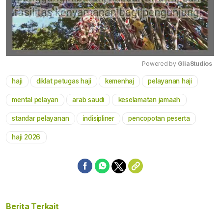
Powered by 
GliaStudios
haji
diklat petugas haji
kemenhaj
pelayanan haji
Mute
mental pelayan
arab saudi
keselamatan jamaah
standar pelayanan
indisipliner
pencopotan peserta
haji 2026
Berita Terkait