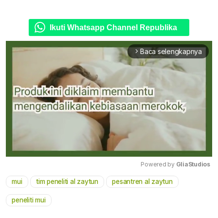
Ikuti Whatsapp Channel Republika
Baca selengkapnya
arrow_forward_ios
Powered by 
GliaStudios
mui
tim peneliti al zaytun
pesantren al zaytun
Mute
peneliti mui