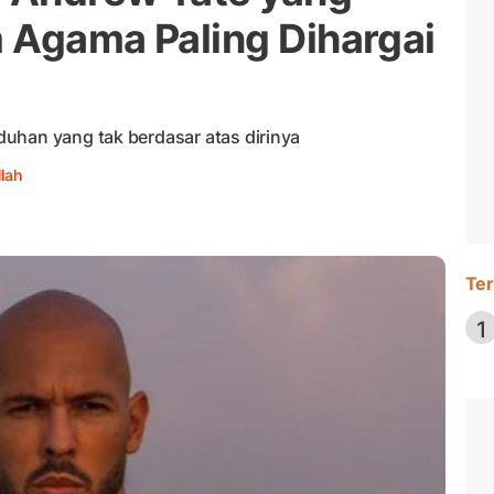
m Agama Paling Dihargai
uhan yang tak berdasar atas dirinya
lah
Ter
1