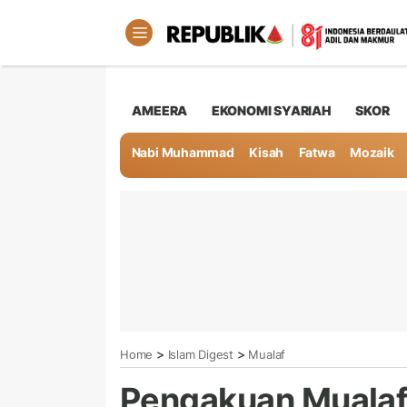
AMEERA
EKONOMI SYARIAH
SKOR
Nabi Muhammad
Kisah
Fatwa
Mozaik
>
>
Home
Islam Digest
Mualaf
Pengakuan Mualaf