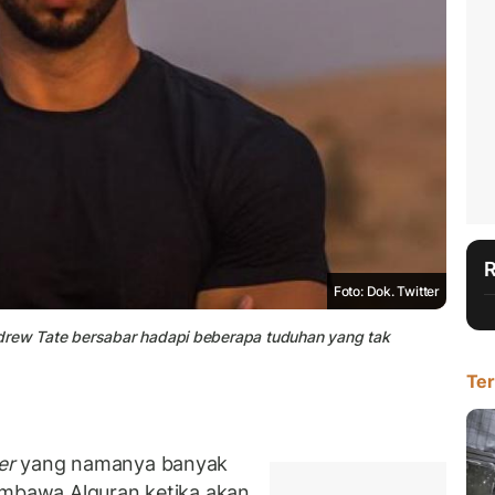
Foto: Dok. Twitter
ndrew Tate bersabar hadapi beberapa tuduhan yang tak
Ter
er
yang namanya banyak
embawa Alquran ketika akan