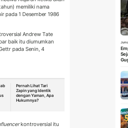
tahun) memiliki nama
lahir pada 1 Desember 1986
roversial Andrew Tate
ar baik itu diumumkan
Juma
Emp
Gettr pada Senin, 4
Sej
Gu
rab
Pernah Lihat Tari
Zapin yang Identik
us
dengan Yaman, Apa
Hukumnya?
nfluencer
kontroversial itu