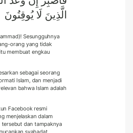
فَاصْبِرْ إِنَّ وَعْدَ اللَّ
الَّذِينَ لَا يُوقِنُونَ
uhammad)! Sesungguhnya
rang-orang yang tidak
) itu membuat engkau
ibesarkan sebagai seorang
ormati Islam, dan menjadi
 relevan bahwa Islam adalah
 akun Facebook resmi
g menjelaskan dalam
 tersebut dan tampaknya
ngucapkan syahadat.