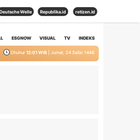
Deutsche Welle
Republika.id
retizen.id
AL
ESGNOW
VISUAL
TV
INDEKS
Dhuhur
12:01 WIB
| Jumat, 24 Safar 1448