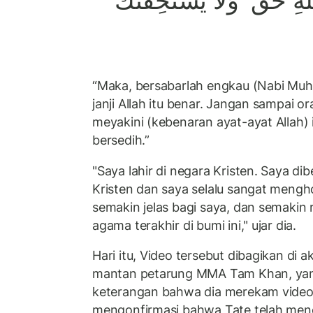
هِ حَقٌّ ۖ وَلَا يَسْتَخِفَّنَّكَ
“Maka, bersabarlah engkau (Nabi M
janji Allah itu benar. Jangan sampai o
meyakini (kebenaran ayat-ayat Allah
bersedih.”
"Saya lahir di negara Kristen. Saya d
Kristen dan saya selalu sangat mengh
semakin jelas bagi saya, dan semakin
agama terakhir di bumi ini," ujar dia.
Hari itu, Video tersebut dibagikan di
mantan petarung MMA Tam Khan, yan
keterangan bahwa dia merekam video
mengonfirmasi bahwa Tate telah me