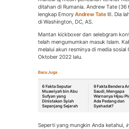
ditahan di Rumania. Andrew Tate (36 
lengkap Emory
Andrew Tate
III. Dia 
di Washington, DC, AS.
Mantan kickboxer dan selebgram kont
telah mengumumkan masuk Islam. Kab
melalui akun resminya di media sosial 
Oktober 2022 lalu.
Baca Juga
6 Fakta Seputar
9 Fakta Bendera A
Muawiyah bin Abu
Saudi, Mengapa
Sufyan yang
Warnanya Hijau Pl
Dinistakan Syiah
Ada Pedang dan
Sepanjang Sejarah
Syahadat?
Seperti yang mungkin Anda ketahui,
i