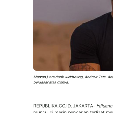
Mantan juara dunia kickboxing, Andrew Tate. A
berdasar atas dirinya.
REPUBLIKA.CO.ID, JAKARTA-
Influenc
muncul dj mesin pencarian terlihat m