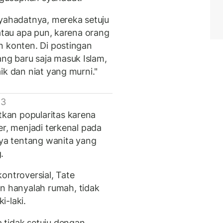
ahadatnya, mereka setuju
 atau apa pun, karena orang
n konten. Di postingan
g baru saja masuk Islam,
ik dan niat yang murni."
 3
kan popularitas karena
er, menjadi terkenal pada
a tentang wanita yang
.
ontroversial, Tate
 hanyalah rumah, tidak
i-laki.
 tidak setuju dengan