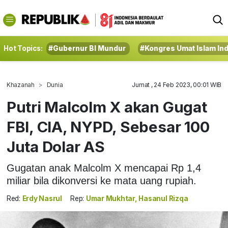
Hot Topics:
#Gubernur BI Mundur
#Kongres Umat Islam In
Khazanah
Dunia
Jumat , 24 Feb 2023, 00:01 WIB
Putri Malcolm X akan Gugat
FBI, CIA, NYPD, Sebesar 100
Juta Dolar AS
Gugatan anak Malcolm X mencapai Rp 1,4
miliar bila dikonversi ke mata uang rupiah.
Red:
Erdy Nasrul
Rep:
Umar Mukhtar, Hasanul Rizqa