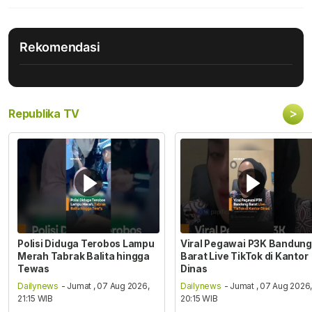
Rekomendasi
>
Republika TV
Polisi Diduga Terobos Lampu
Viral Pegawai P3K Bandung
Merah Tabrak Balita hingga
Barat Live TikTok di Kantor
Tewas
Dinas
Dailynews
- Jumat , 07 Aug 2026,
Dailynews
- Jumat , 07 Aug 2026
21:15 WIB
20:15 WIB