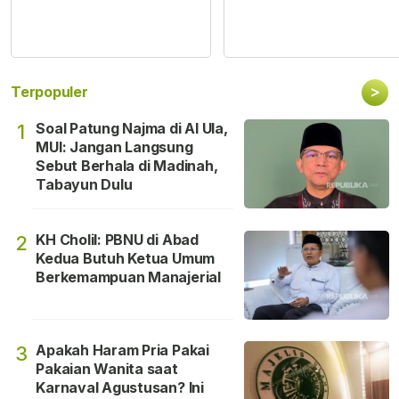
>
Terpopuler
Soal Patung Najma di Al Ula,
1
MUI: Jangan Langsung
Sebut Berhala di Madinah,
Tabayun Dulu
KH Cholil: PBNU di Abad
2
Kedua Butuh Ketua Umum
Berkemampuan Manajerial
Apakah Haram Pria Pakai
3
Pakaian Wanita saat
Karnaval Agustusan? Ini