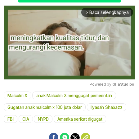
Baca selengkapnya
arrow_forward_ios
Powered by 
GliaStudios
Malcolm X
anak Malcolm X menggugat pemerintah
Mute
Gugatan anak malcolm x 100 juta dolar
Ilyasah Shabazz
FBI
CIA
NYPD
Amerika serikat digugat