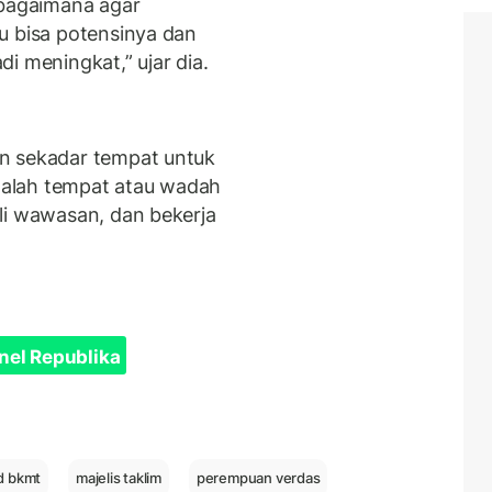
 bagaimana agar
u bisa potensinya dan
i meningkat,” ujar dia.
n sekadar tempat untuk
adalah tempat atau wadah
li wawasan, dan bekerja
nel Republika
d bkmt
majelis taklim
perempuan verdas