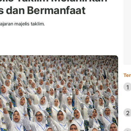
 dan Bermanfaat
jaran majelis taklim.
Ter
1
2