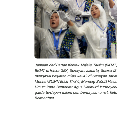
Jamaah dari Badan Kontak Majelis Taklim (BKMT)
BKMT di Istora GBK, Senayan, Jakarta, Selasa (2
mengikuti kegiatan milad ke-42 di Senayan Jakarta
Menteri BUMN Erick Thohir, Mendag Zulkifli Has
Umum Parta Demokrat Agus Harimurti Yudhoyono
garda terdepan dalam pemberdayaan umat. Ketu
Bermanfaat