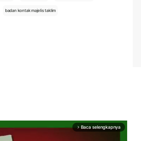
badan kontak majelis taklim
Baca selengkapnya
arrow_forward_ios