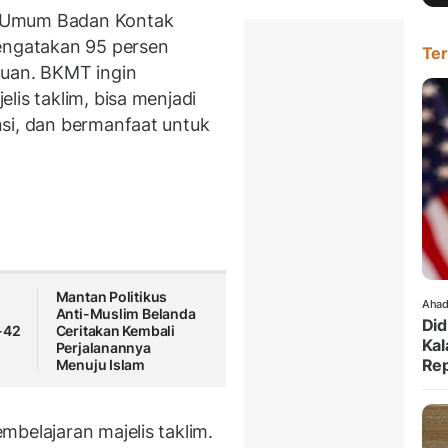
a Umum Badan Kontak
mengatakan 95 persen
Ter
uan. BKMT ingin
lis taklim, bisa menjadi
si, dan bermanfaat untuk
Mantan Politikus
Ahad
Anti-Muslim Belanda
Did
-42
Ceritakan Kembali
Kal
Perjalanannya
Rep
Menuju Islam
belajaran majelis taklim.