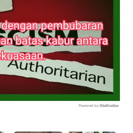
Powered by 
GliaStudios
Mute