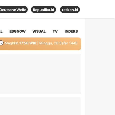
Deutsche Welle
Republika.id
retizen.id
AL
ESGNOW
VISUAL
TV
INDEKS
Maghrib
17:58 WIB
| Minggu, 26 Safar 1448