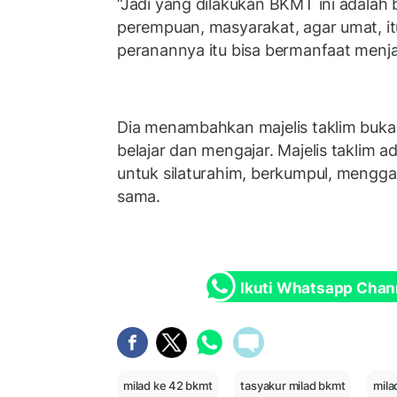
“Jadi yang dilakukan BKMT ini adalah
perempuan, masyarakat, agar umat, it
peranannya itu bisa bermanfaat menjad
Dia menambahkan majelis taklim buka
belajar dan mengajar. Majelis taklim 
untuk silaturahim, berkumpul, mengga
sama.
Ikuti Whatsapp Chan
milad ke 42 bkmt
tasyakur milad bkmt
mila