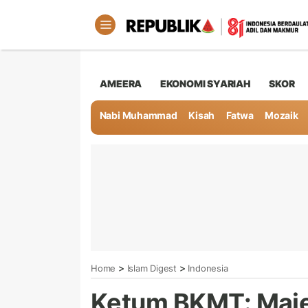
AMEERA
EKONOMI SYARIAH
SKOR
Nabi Muhammad
Kisah
Fatwa
Mozaik
>
>
Home
Islam Digest
Indonesia
Ketum BKMT: Majel