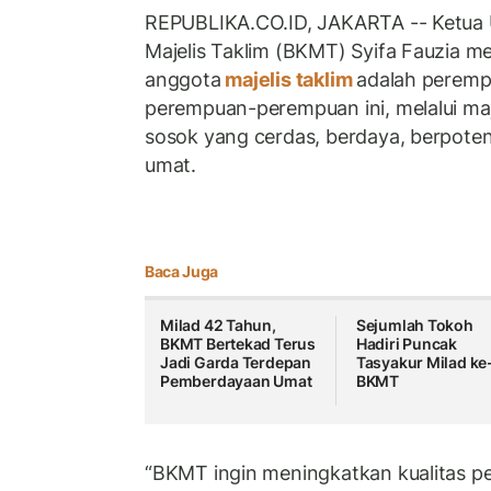
REPUBLIKA.CO.ID, JAKARTA -- Ketu
Majelis Taklim (BKMT) Syifa Fauzia 
anggota
majelis taklim
adalah peremp
perempuan-perempuan ini, melalui maje
sosok yang cerdas, berdaya, berpoten
umat.
Baca Juga
Milad 42 Tahun,
Sejumlah Tokoh
BKMT Bertekad Terus
Hadiri Puncak
Jadi Garda Terdepan
Tasyakur Milad ke
Pemberdayaan Umat
BKMT
“BKMT ingin meningkatkan kualitas pem