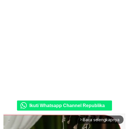
Ikuti Whatsapp Channel Republika
Baca selengkapnya
arrow_forward_ios