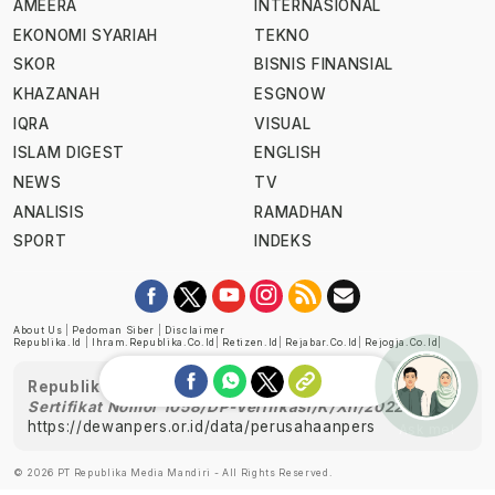
AMEERA
INTERNASIONAL
EKONOMI SYARIAH
TEKNO
SKOR
BISNIS FINANSIAL
KHAZANAH
ESGNOW
IQRA
VISUAL
ISLAM DIGEST
ENGLISH
NEWS
TV
ANALISIS
RAMADHAN
SPORT
INDEKS
About Us
|
Pedoman Siber
|
Disclaimer
Republika.id
|
Ihram.republika.co.id
|
Retizen.id
|
Rejabar.co.id
|
Rejogja.co.id
|
Republika telah diverifikasi oleh Dewan Pers
Sertifikat Nomor 1058/DP-Verifikasi/K/XII/2022
https://dewanpers.or.id/data/perusahaanpers
Ask me!
© 2026 PT Republika Media Mandiri - All Rights Reserved.