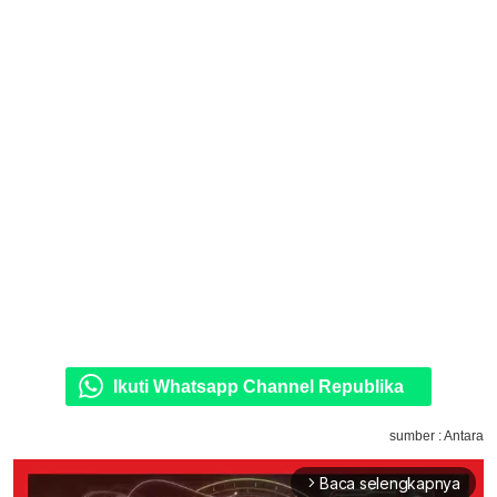
Ikuti Whatsapp Channel Republika
sumber : Antara
Baca selengkapnya
arrow_forward_ios