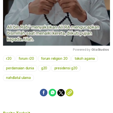
Powered by 
GliaStudios
r20
forum r20
forum religion 20
tokoh agama
Mute
perdamaian dunia
g20
presidensi g20
nahdlatul ulama