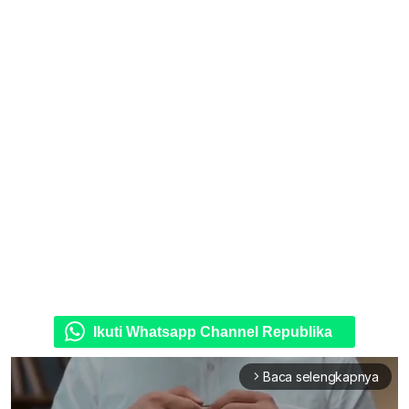
Ikuti Whatsapp Channel Republika
Baca selengkapnya
arrow_forward_ios