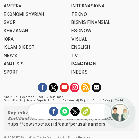
AMEERA
INTERNASIONAL
EKONOMI SYARIAH
TEKNO
SKOR
BISNIS FINANSIAL
KHAZANAH
ESGNOW
IQRA
VISUAL
ISLAM DIGEST
ENGLISH
NEWS
TV
ANALISIS
RAMADHAN
SPORT
INDEKS
About Us
|
Pedoman Siber
|
Disclaimer
Republika.id
|
Ihram.republika.co.id
|
Retizen.id
|
Rejabar.co.id
|
Rejogja.co.id
|
Republika telah diverifikasi oleh Dewan Pers
Sertifikat Nomor 1058/DP-Verifikasi/K/XII/2022
https://dewanpers.or.id/data/perusahaanpers
Ask me!
© 2026 PT Republika Media Mandiri - All Rights Reserved.