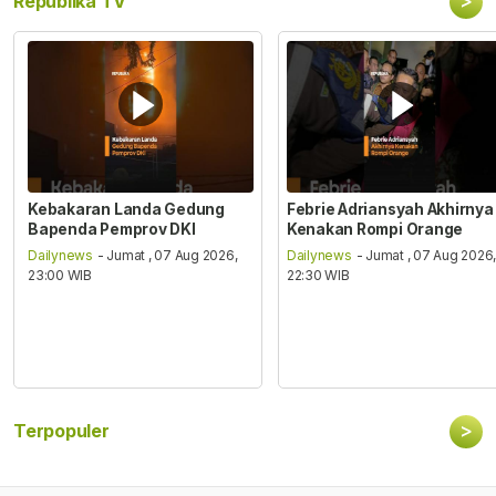
>
Republika TV
Kebakaran Landa Gedung
Febrie Adriansyah Akhirnya
Bapenda Pemprov DKI
Kenakan Rompi Orange
Dailynews
- Jumat , 07 Aug 2026,
Dailynews
- Jumat , 07 Aug 2026
23:00 WIB
22:30 WIB
>
Terpopuler