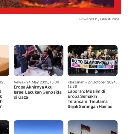
Powered by 
GliaStudios
Mute
025,
News
- 24 May 2025, 15:00
Khazanah
- 27 October 2024,
12:38
Eropa Akhirnya Akui
a
Laporan: Muslim di
Israel Lakukan Genosida
k
Eropa Semakin
di Gaza
ah
Terancam, Terutama
?
Sejak Serangan Hamas