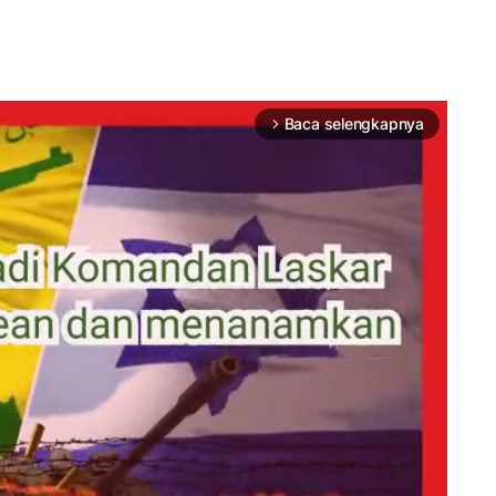
Baca selengkapnya
arrow_forward_ios