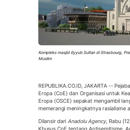
Kompleks masjid Eyyub Sultan di Strasbourg, Pra
Muslim
REPUBLIKA.CO.ID, JAKARTA -- Pejabat
Eropa (CoE) dan Organisasi untuk Ke
Eropa (OSCE) sepakat mengambil lan
memerangi meningkatnya rasialisme an
Dilansir dari
Anadolu Agency
, Rabu (1
Khusus CoE tentang Antisemitisme, A