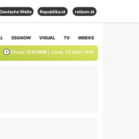
Deutsche Welle
Republika.id
retizen.id
AL
ESGNOW
VISUAL
TV
INDEKS
Dhuhur
12:01 WIB
| Jumat, 24 Safar 1448