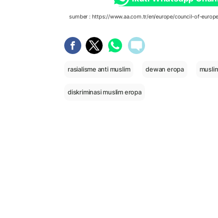
sumber : https://www.aa.com.tr/en/europe/council-of-europe
rasialisme anti muslim
dewan eropa
musli
diskriminasi muslim eropa