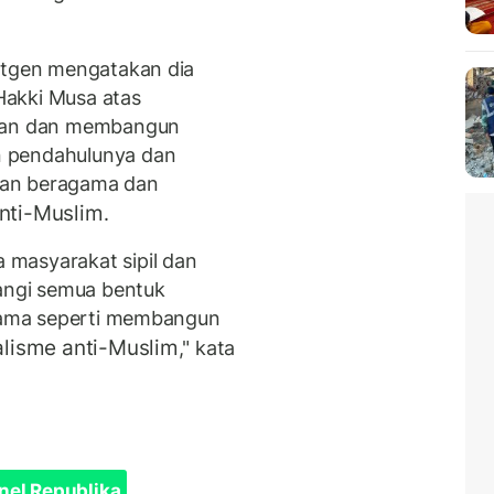
oltgen mengatakan dia
Hakki Musa atas
tkan dan membangun
n pendahulunya dan
san beragama dan
anti-Muslim
.
masyarakat sipil dan
ngi semua bentuk
 sama seperti membangun
alisme anti-Muslim
," kata
nel Republika