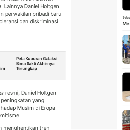
l Lainnya Daniel Holtgen
 perwakilan pribadi baru
Selas
leransi dan diskriminasi
Men
Peta Kuburan Galaksi
Bima Sakti Akhirnya
kam
Terungkap
er
resmi, Daniel Holtgen
 peningkatan yang
rhadap Muslim di Eropa
emitisme.
 menghentikan tren