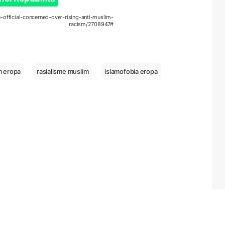
-official-concerned-over-rising-anti-muslim-
racism/2708947#
m eropa
rasialisme muslim
islamofobia eropa