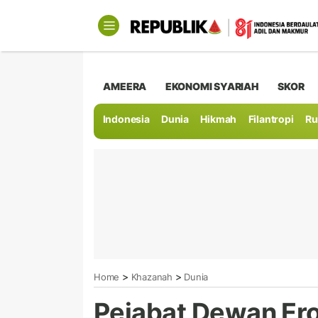
AMEERA
EKONOMI SYARIAH
SKOR
Indonesia
Dunia
Hikmah
Filantropi
Ru
>
>
Home
Khazanah
Dunia
Pejabat Dewan Er