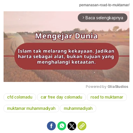
pemanasan-road-to-muktamar/
Baca selengkapnya
arrow_forward_ios
Powered by 
GliaStudios
cfd colomadu
car free day colomadu
road to muktamar
Mute
muktamar muhammadiyah
muhammadiyah