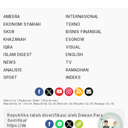
AMEERA
INTERNASIONAL
EKONOMI SYARIAH
TEKNO
SKOR
BISNIS FINANSIAL
KHAZANAH
ESGNOW
IQRA
VISUAL
ISLAM DIGEST
ENGLISH
NEWS
TV
ANALISIS
RAMADHAN
SPORT
INDEKS
About Us
|
Pedoman Siber
|
Disclaimer
Republika.id
|
Ihram.republika.co.id
|
Retizen.id
|
Rejabar.co.id
|
Rejogja.co.id
|
Republika telah diverifikasi oleh Dewan Pers
Sertifikat Nomor 1058/DP-Verifikasi/K/XII/2022
https://dewanpers.or.id/data/perusahaanpers