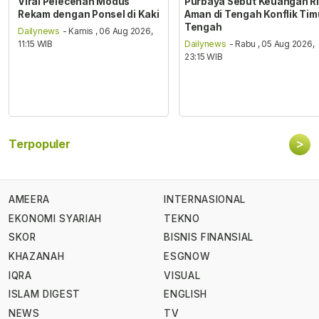
Viral Pelecehan Modus
Purbaya Sebut Keuangan RI
Rekam dengan Ponsel di Kaki
Aman di Tengah Konflik Tim
Tengah
Dailynews
- Kamis , 06 Aug 2026,
11:15 WIB
Dailynews
- Rabu , 05 Aug 2026,
23:15 WIB
>
Terpopuler
AMEERA
INTERNASIONAL
EKONOMI SYARIAH
TEKNO
SKOR
BISNIS FINANSIAL
KHAZANAH
ESGNOW
IQRA
VISUAL
ISLAM DIGEST
ENGLISH
NEWS
TV