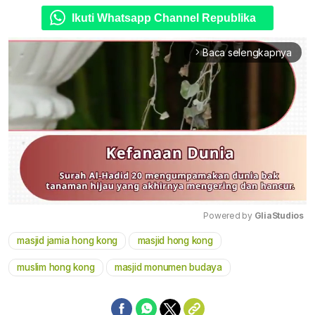
Ikuti Whatsapp Channel Republika
Baca selengkapnya
arrow_forward_ios
Powered by 
GliaStudios
masjid jamia hong kong
masjid hong kong
Mute
muslim hong kong
masjid monumen budaya