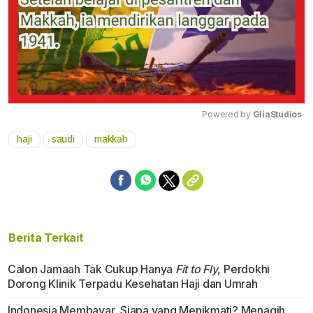
Powered by 
GliaStudios
haji
saudi
makkah
Mute
Berita Terkait
Calon Jamaah Tak Cukup Hanya
Fit to Fly
, Perdokhi
Dorong Klinik Terpadu Kesehatan Haji dan Umrah
Indonesia Membayar, Siapa yang Menikmati? Menagih