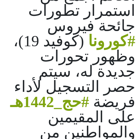
استمرار تطورات
جائحة فيروس
#كورونا
(كوفيد 19)،
وظهور تحورات
جديدة له، سيتم
حصر التسجيل لأداء
فريضة
#حج_1442هـ
على المقيمين
والمواطنين من