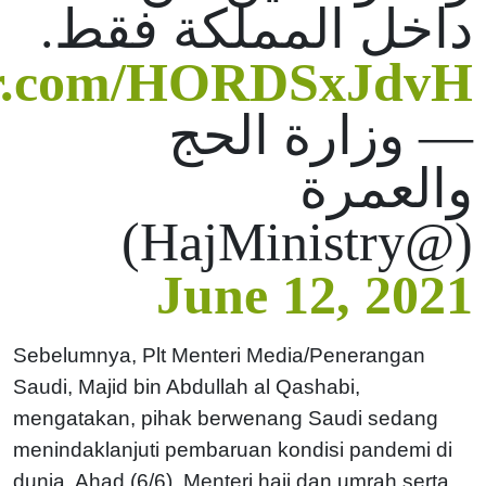
داخل المملكة فقط.
ter.com/HORDSxJdvH
— وزارة الحج
والعمرة
(@HajMinistry)
June 12, 2021
Sebelumnya, Plt Menteri Media/Penerangan
Saudi, Majid bin Abdullah al Qashabi,
mengatakan, pihak berwenang Saudi sedang
menindaklanjuti pembaruan kondisi pandemi di
dunia, Ahad (6/6). Menteri haji dan umrah serta