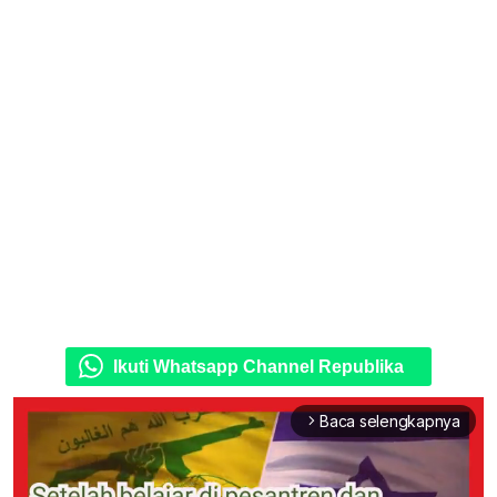
Ikuti Whatsapp Channel Republika
Baca selengkapnya
arrow_forward_ios