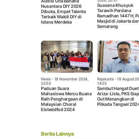
2026, 20:37
Audisi Gita Bahana
Suasana Khusyuk
Nusantara DIY 2026
Tarawih Perdana
Dibuka, Empat Talenta
Ramadhan 1447 H, P
Terbaik Wakili DIY di
Masjid di Jakarta da
Istana Merdeka
Semarang
News
- 18 November 2024,
Rejakarta
- 19 August 2
22:03
14:02
Paduan Suara
Sambut Hangat Duet
Mahasiswa Mercu Buana
Ariza-Lista, PKS Siap
Raih Penghargaan di
Out Menangkan di
Malaysian Choral
Pilkada Tangsel 202
Eisteddfod 2024
Berita Lainnya