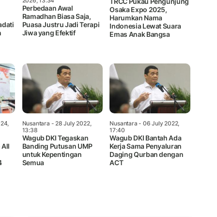
2026, 13:34
TRCC Pukau Pengunjung
Perbedaan Awal
Osaka Expo 2025,
Ramadhan Biasa Saja,
Harumkan Nama
adati
Puasa Justru Jadi Terapi
Indonesia Lewat Suara
n
Jiwa yang Efektif
Emas Anak Bangsa
024,
Nusantara
- 28 July 2022,
Nusantara
- 06 July 2022,
13:38
17:40
Wagub DKI Tegaskan
Wagub DKI Bantah Ada
 All
Banding Putusan UMP
Kerja Sama Penyaluran
untuk Kepentingan
Daging Qurban dengan
4
Semua
ACT