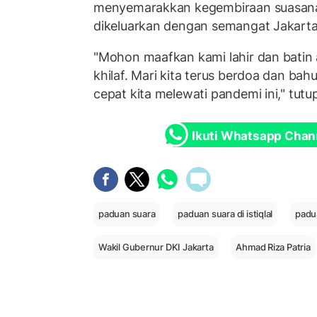
menyemarakkan kegembiraan suasana l
dikeluarkan dengan semangat Jakarta 
"Mohon maafkan kami lahir dan batin 
khilaf. Mari kita terus berdoa dan b
cepat kita melewati pandemi ini," tutu
Ikuti Whatsapp Chan
paduan suara
paduan suara di istiqlal
padua
Wakil Gubernur DKI Jakarta
Ahmad Riza Patria