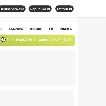
Deutsche Welle
Republika.id
retizen.id
AL
ESGNOW
VISUAL
TV
INDEKS
Shubuh
04:44 WIB
| Jumat, 24 Safar 1448