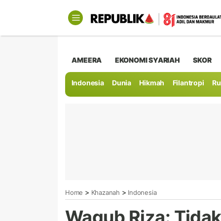
AMEERA
EKONOMI SYARIAH
SKOR
Indonesia
Dunia
Hikmah
Filantropi
Ru
>
>
Home
Khazanah
Indonesia
Wagub Riza: Tida