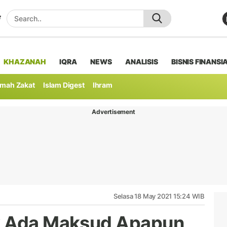
KHAZANAH
IQRA
NEWS
ANALISIS
BISNIS FINANSI
mah Zakat
Islam Digest
Ihram
Advertisement
Selasa 18 May 2021 15:24 WIB
k Ada Maksud Apapun