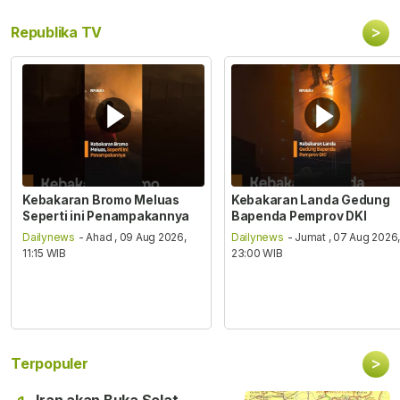
>
Republika TV
Kebakaran Bromo Meluas
Kebakaran Landa Gedung
Seperti ini Penampakannya
Bapenda Pemprov DKI
Dailynews
- Ahad , 09 Aug 2026,
Dailynews
- Jumat , 07 Aug 2026
11:15 WIB
23:00 WIB
>
Terpopuler
Iran akan Buka Selat