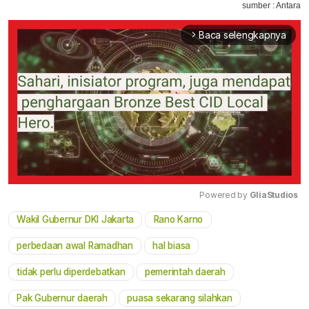
sumber : Antara
Baca selengkapnya
arrow_forward_ios
Powered by 
GliaStudios
Wakil Gubernur DKI Jakarta
Rano Karno
Mute
perbedaan awal Ramadhan
hal biasa
tidak perlu diperdebatkan
pemerintah daerah
Pak Gubernur daerah
puasa sekarang silahkan