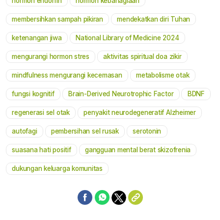
hormon endorfin
hormon kebahagiaan
membersihkan sampah pikiran
mendekatkan diri Tuhan
ketenangan jiwa
National Library of Medicine 2024
mengurangi hormon stres
aktivitas spiritual doa zikir
mindfulness mengurangi kecemasan
metabolisme otak
fungsi kognitif
Brain-Derived Neurotrophic Factor
BDNF
regenerasi sel otak
penyakit neurodegeneratif Alzheimer
autofagi
pembersihan sel rusak
serotonin
suasana hati positif
gangguan mental berat skizofrenia
dukungan keluarga komunitas