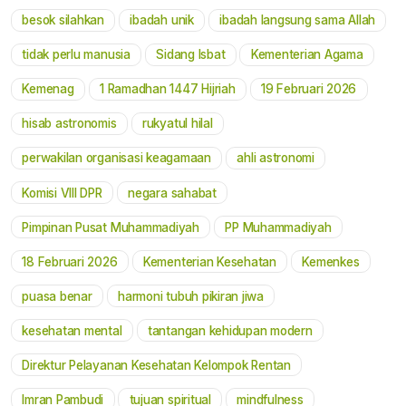
besok silahkan
ibadah unik
ibadah langsung sama Allah
tidak perlu manusia
Sidang Isbat
Kementerian Agama
Kemenag
1 Ramadhan 1447 Hijriah
19 Februari 2026
hisab astronomis
rukyatul hilal
perwakilan organisasi keagamaan
ahli astronomi
Komisi VIII DPR
negara sahabat
Pimpinan Pusat Muhammadiyah
PP Muhammadiyah
18 Februari 2026
Kementerian Kesehatan
Kemenkes
puasa benar
harmoni tubuh pikiran jiwa
kesehatan mental
tantangan kehidupan modern
Direktur Pelayanan Kesehatan Kelompok Rentan
Imran Pambudi
tujuan spiritual
mindfulness