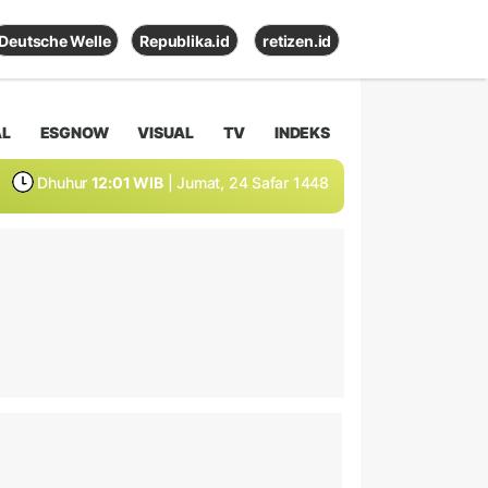
Deutsche Welle
Republika.id
retizen.id
AL
ESGNOW
VISUAL
TV
INDEKS
Dhuhur
12:01 WIB
| Jumat, 24 Safar 1448