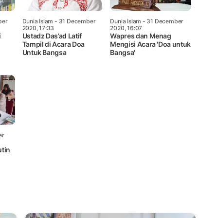
ber
Dunia Islam
- 31 December
Dunia Islam
- 31 December
2020, 17:33
2020, 16:07
i
Ustadz Das’ad Latif
Wapres dan Menag
Tampil di Acara Doa
Mengisi Acara 'Doa untuk
Untuk Bangsa
Bangsa'
er
tin