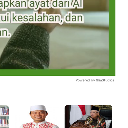
Powered by 
GliaStudios
Mute