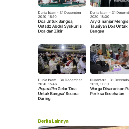
Dunia Islam
- 31 December
Dunia Islam
- 31 Decem
2020, 18:10
2020, 18:00
Doa Untuk Bangsa,
Ary Ginanjar Mengis
Ustadz Abdul Syukur Isi
Tausiyah Doa Untuk
Doa dan Zikir
Bangsa
Dunia Islam
- 30 December
Nusantara
- 31 Decemb
2020, 15:46
2019, 17:30
Republika
Gelar 'Doa
Warga Disarankan Ru
Untuk Bangsa' Secara
Periksa Kesehatan
Daring
Berita Lainnya