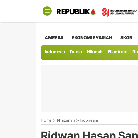
AMEERA
EKONOMI SYARIAH
SKOR
Indonesia
Dunia
Hikmah
Filantropi
Ru
>
>
Home
Khazanah
Indonesia
Ridwan Hasan Sapu