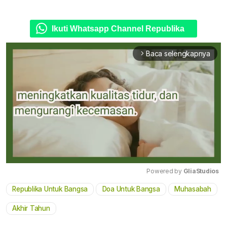
Ikuti Whatsapp Channel Republika
Baca selengkapnya
arrow_forward_ios
Powered by 
GliaStudios
Republika Untuk Bangsa
Doa Untuk Bangsa
Muhasabah
Mute
Akhir Tahun