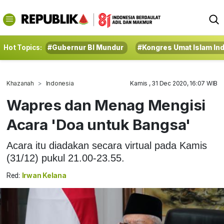
Hot Topics:
#Gubernur BI Mundur
#Kongres Umat Islam In
Khazanah
Indonesia
Kamis , 31 Dec 2020, 16:07 WIB
Wapres dan Menag Mengisi
Acara 'Doa untuk Bangsa'
Acara itu diadakan secara virtual pada Kamis
(31/12) pukul 21.00-23.55.
Red:
Irwan Kelana