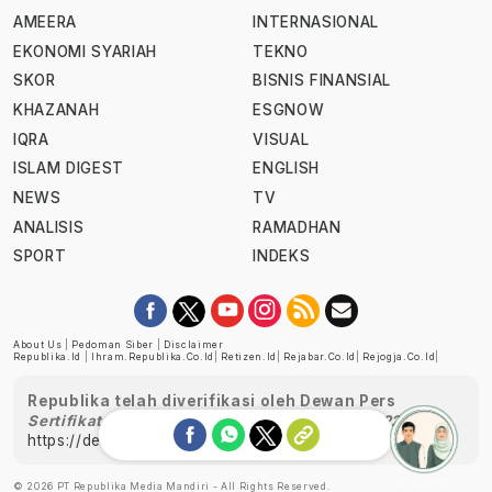
AMEERA
INTERNASIONAL
EKONOMI SYARIAH
TEKNO
SKOR
BISNIS FINANSIAL
KHAZANAH
ESGNOW
IQRA
VISUAL
ISLAM DIGEST
ENGLISH
NEWS
TV
ANALISIS
RAMADHAN
SPORT
INDEKS
About Us
|
Pedoman Siber
|
Disclaimer
Republika.id
|
Ihram.republika.co.id
|
Retizen.id
|
Rejabar.co.id
|
Rejogja.co.id
|
Republika telah diverifikasi oleh Dewan Pers
Sertifikat Nomor 1058/DP-Verifikasi/K/XII/2022
https://dewanpers.or.id/data/perusahaanpers
Ask me!
© 2026 PT Republika Media Mandiri - All Rights Reserved.