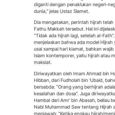
diganti dengan penaklukan negeri-neg
dunia," jelas Ustaz Slamet.
Dia mengatakan, perintah hijrah telah
Fathu Makkah tersebut. Hal ini dijela
“Tidak ada hijrah lagi, setelah al-Fath
menjelaskan bahwa ada model Hijrah y
usai sampai hari kiamat, bahkan wajib
Islam kontemporer, yaitu hijrah atau
maksiat.
Diriwayatkan oleh Imam Ahmad bin H
Hibban, dari Fudholah bin ‘Ubaid, 
bersabda: “Orang yang berhijrah adala
kesalahan dan dosa”. Juga diriwayat
Hambal dari Amr’ bin Abasah, beliau 
Nabi Muhammad Saw tentang Hijrah ap
menjawab: “Ketika engkau hijrah/men