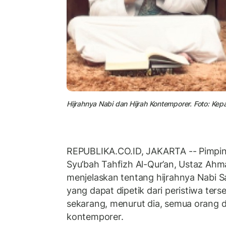
Hijrahnya Nabi dan Hijrah Kontemporer. Foto: K
REPUBLIKA.CO.ID, JAKARTA -- Pimpin
Syu’bah Tahfizh Al-Qur’an, Ustaz Ah
menjelaskan tentang hijrahnya Nabi S
yang dapat dipetik dari peristiwa ter
sekarang, menurut dia, semua orang d
kontemporer.