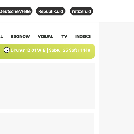
Deutsche Welle
Republika.id
retizen.id
AL
ESGNOW
VISUAL
TV
INDEKS
Dhuhur
12:01 WIB
| Sabtu, 25 Safar 1448