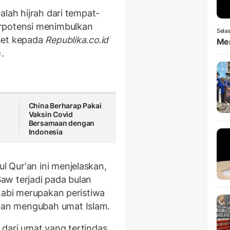
dalah hijrah dari tempat-
rpotensi menimbulkan
Selas
met kepada
Republika.co.id
Men
.
China Berharap Pakai
Vaksin Covid
Bersamaan dengan
Indonesia
 Qur'an ini menjelaskan,
aw terjadi pada bulan
nabi merupakan peristiwa
an mengubah umat Islam.
dari umat yang tertindas