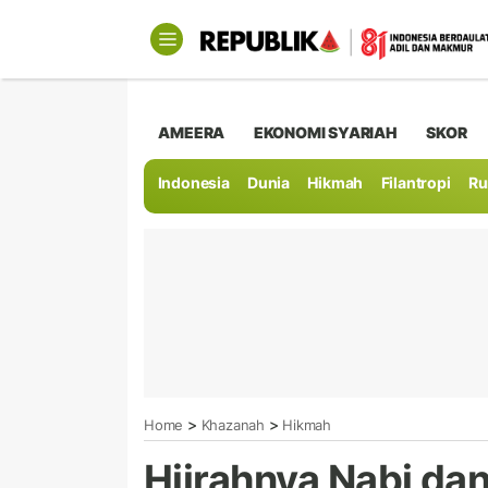
AMEERA
EKONOMI SYARIAH
SKOR
Indonesia
Dunia
Hikmah
Filantropi
Ru
>
>
Home
Khazanah
Hikmah
Hijrahnya Nabi da