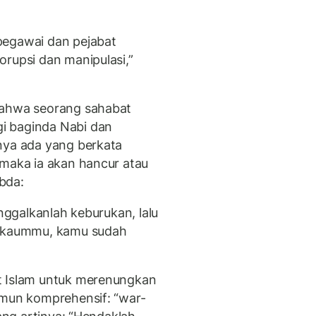
pegawai dan pejabat
orupsi dan manipulasi,”
bahwa seorang sahabat
i baginda Nabi dan
nya ada yang berkata
 maka ia akan hancur atau
bda:
inggalkanlah keburukan, lalu
l kaummu, kamu sudah
t Islam untuk merenungkan
amun komprehensif: “war-