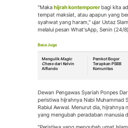
"Maka
hijrah kontemporer
bagi kita a
tempat maksiat, atau apapun yang be
syahwat yang haram," ujar Ustaz Sla
melalui pesan What'sApp, Senin (24/8)
Baca Juga
Mengulik
Magic
Pemkot Bogor
Chess
dari Kelvin
Terapkan PSBB
Alfiando
Komunitas
Dewan Pengawas Syariah Ponpes Darul
peristiwa hijrahnya Nabi Muhammad S
Rabiul Awwal. Menurut dia, hijrahnya 
yang mengubah peradaban manusia d
"Peristiwa yang mengubah umat Islam 