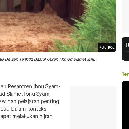
Foto: ROL
epala Dewan Tahfidz Daarul Quran Ahmad Slamet Ibnu
Ter
an Pesantren Ibnu Syam-
mad Slamet Ibnu Syam
aw dan pelajaran penting
sebut. Dalam konteks
apat melakukan hijrah