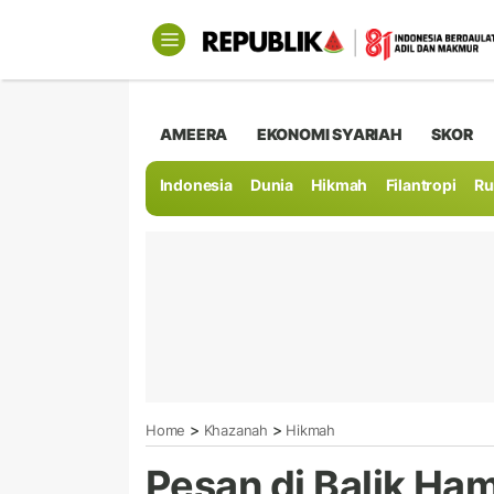
AMEERA
EKONOMI SYARIAH
SKOR
Indonesia
Dunia
Hikmah
Filantropi
Ru
>
>
Home
Khazanah
Hikmah
Pesan di Balik Ham