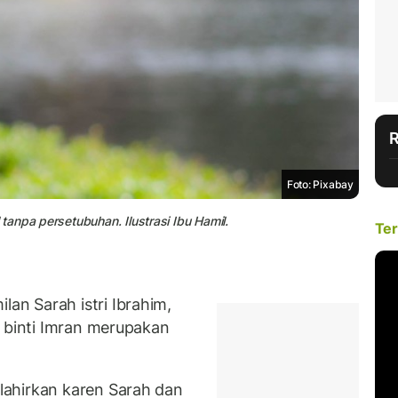
Foto: Pixabay
anpa persetubuhan. Ilustrasi Ibu Hamil.
Ter
n Sarah istri Ibrahim,
m
binti Imran merupakan
ahirkan karen Sarah dan