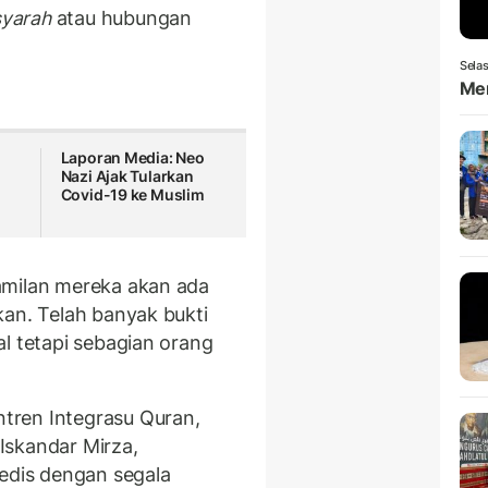
syarah
atau hubungan
Selas
Men
Laporan Media: Neo
Nazi Ajak Tularkan
Covid-19 ke Muslim
amilan mereka akan ada
kan. Telah banyak bukti
l tetapi sebagian orang
tren Integrasu Quran,
Iskandar Mirza,
dis dengan segala