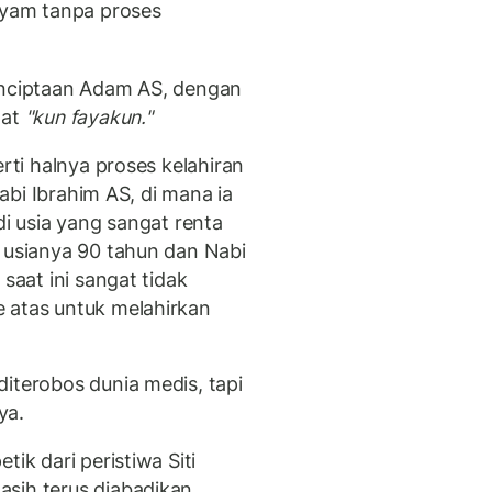
aryam tanpa proses
penciptaan Adam AS, dengan
mat
"kun fayakun."
erti halnya proses kelahiran
Nabi Ibrahim AS, di mana ia
di usia yang sangat renta
i usianya 90 tahun dan Nabi
 saat ini sangat tidak
 atas untuk melahirkan
iterobos dunia medis, tapi
nya.
ik dari peristiwa Siti
sih terus diabadikan