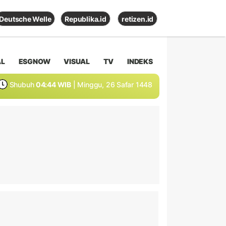
Deutsche Welle
Republika.id
retizen.id
AL
ESGNOW
VISUAL
TV
INDEKS
Shubuh
04:44 WIB
| Minggu, 26 Safar 1448