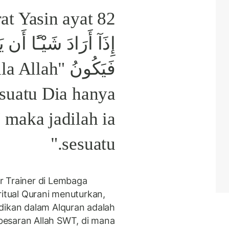
إِذَآ أَرَادَ شَيْـًٔا أَن
apabila Allah
esuatu Dia hanya
" maka jadilah ia
sesuatu."
r Trainer di Lembaga
ritual Qurani menuturkan,
dikan dalam Alquran adalah
esaran Allah SWT, di mana