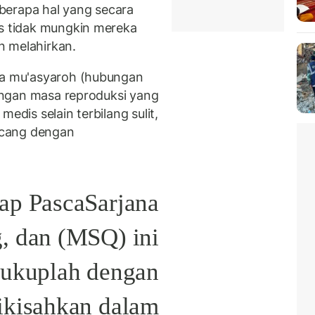
berapa hal yang secara
as tidak mungkin mereka
n melahirkan.
nya mu'asyaroh (hubungan
 dengan masa reproduksi yang
edis selain terbilang sulit,
incang dengan
ap PascaSarjana
 dan (MSQ) ini
 cukuplah dengan
dikisahkan dalam