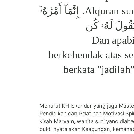
Alquran surat Yasin ayat 82. إِنَّمَآ أَمْرُهُۥٓ
 يَقُولَ لَهُۥ كُن
فَيَكُونُ "Dan 
berkehendak atas s
berkata "jadilah
Menurut KH Iskandar yang juga Maste
Pendidikan dan Pelatihan Motivasi Spi
kisah Maryam, wanita suci yang diaba
bukti nyata akan Keagungan, kemahab