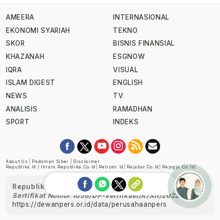
AMEERA
INTERNASIONAL
EKONOMI SYARIAH
TEKNO
SKOR
BISNIS FINANSIAL
KHAZANAH
ESGNOW
IQRA
VISUAL
ISLAM DIGEST
ENGLISH
NEWS
TV
ANALISIS
RAMADHAN
SPORT
INDEKS
About Us
|
Pedoman Siber
|
Disclaimer
Republika.id
|
Ihram.republika.co.id
|
Retizen.id
|
Rejabar.co.id
|
Rejogja.co.id
|
Republika telah diverifikasi oleh Dewan Pers
Sertifikat Nomor 1058/DP-Verifikasi/K/XII/2022
https://dewanpers.or.id/data/perusahaanpers
Ask me!