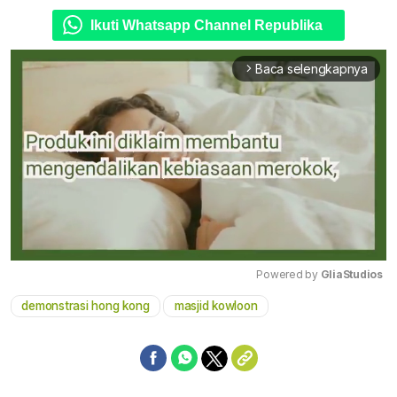
Ikuti Whatsapp Channel Republika
Baca selengkapnya
arrow_forward_ios
Powered by 
GliaStudios
demonstrasi hong kong
masjid kowloon
Mute