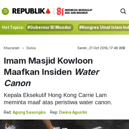
Hot Topics:
#Gubernur BI Mundur
#Kongres Umat Islam In
Khazanah
Dunia
Senin , 21 Oct 2019, 17:46 WIB
Imam Masjid Kowloon
Maafkan Insiden
Water
Canon
Kepala Eksekutif Hong Kong Carrie Lam
meminta maaf atas peristiwa water canon.
Red:
Agung Sasongko
Rep:
Dwina Agustin