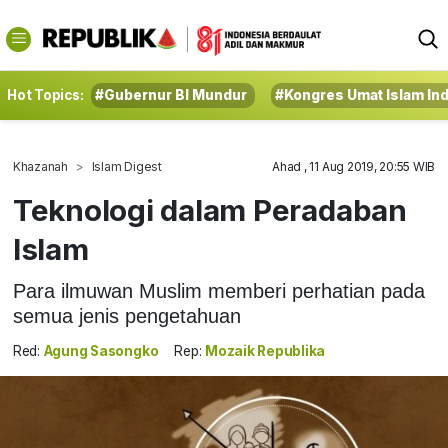
Hot Topics:
#Gubernur BI Mundur
#Kongres Umat Islam In
Khazanah
Islam Digest
Ahad , 11 Aug 2019, 20:55 WIB
Teknologi dalam Peradaban
Islam
Para ilmuwan Muslim memberi perhatian pada
semua jenis pengetahuan
Red:
Agung Sasongko
Rep:
Mozaik Republika