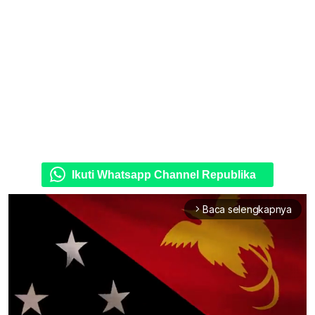
Ikuti Whatsapp Channel Republika
Baca selengkapnya
arrow_forward_ios