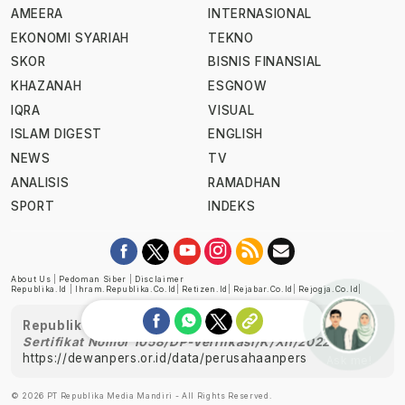
AMEERA
INTERNASIONAL
EKONOMI SYARIAH
TEKNO
SKOR
BISNIS FINANSIAL
KHAZANAH
ESGNOW
IQRA
VISUAL
ISLAM DIGEST
ENGLISH
NEWS
TV
ANALISIS
RAMADHAN
SPORT
INDEKS
About Us
|
Pedoman Siber
|
Disclaimer
Republika.id
|
Ihram.republika.co.id
|
Retizen.id
|
Rejabar.co.id
|
Rejogja.co.id
|
Republika telah diverifikasi oleh Dewan Pers
Sertifikat Nomor 1058/DP-Verifikasi/K/XII/2022
https://dewanpers.or.id/data/perusahaanpers
Ask me!
© 2026 PT Republika Media Mandiri - All Rights Reserved.