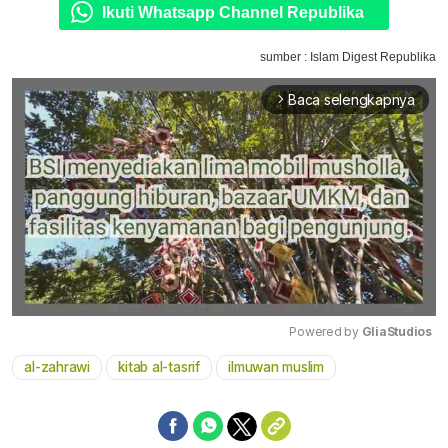
Ikuti Whatsapp Channel Republika
sumber : Islam Digest Republika
Baca selengkapnya
arrow_forward_ios
Powered by 
GliaStudios
al-zahrawi
kitab al-tasrif
ilmuwan muslim
Mute