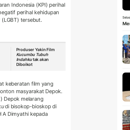
an Indonesia (KPI) perihal
egatif perihal kehidupan
Selas
r (LGBT) tersebut.
Men
Produser Yakin Film
Kucumbu Tubuh
Indahku
tak akan
Diboikot
at keberatan film yang
ditonton masyarakat Depok.
t) Depok melarang
ku
di bisokop-bioskop di
H A Dimyathi kepada