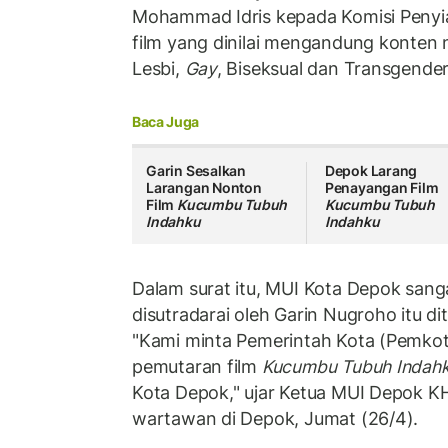
Mohammad Idris kepada Komisi Penyiar
film yang dinilai mengandung konten n
Lesbi,
Gay
, Biseksual dan Transgende
Baca Juga
Garin Sesalkan
Depok Larang
Larangan Nonton
Penayangan Film
Film
Kucumbu Tubuh
Kucumbu Tubuh
Indahku
Indahku
Dalam surat itu, MUI Kota Depok sang
disutradarai oleh Garin Nugroho itu 
"Kami minta Pemerintah Kota (Pemko
pemutaran film
Kucumbu Tubuh Indah
Kota Depok," ujar Ketua MUI Depok K
wartawan di Depok, Jumat (26/4).