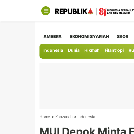
AMEERA
EKONOMI SYARIAH
SKOR
Indonesia
Dunia
Hikmah
Filantropi
Ru
>
>
Home
Khazanah
Indonesia
MUI Depok Minta 