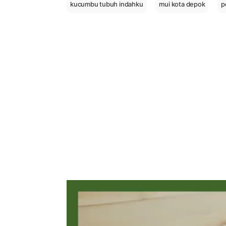
kucumbu tubuh indahku
mui kota depok
p