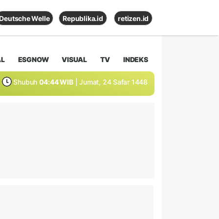
Deutsche Welle
Republika.id
retizen.id
AL
ESGNOW
VISUAL
TV
INDEKS
Shubuh
04:44 WIB
| Jumat, 24 Safar 1448