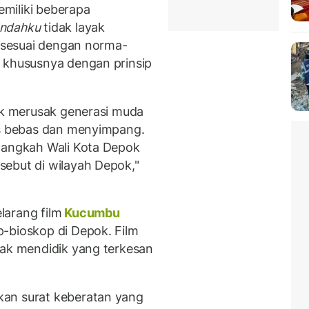
miliki beberapa
Indahku
tidak layak
k sesuai dengan norma-
, khususnya dengan prinsip
tuk merusak generasi muda
ks bebas dan menyimpang.
 langkah Wali Kota Depok
ebut di wilayah Depok,"
larang film
Kucumbu
p-bioskop di Depok. Film
tak mendidik yang terkesan
kan surat keberatan yang