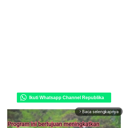
Ikuti Whatsapp Channel Republika
Baca selengkapnya
arrow_forward_ios