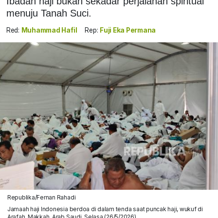
Ibadah haji bukan sekadar perjalanan spiritual
menuju Tanah Suci.
Red:
Muhammad Hafil
Rep:
Fuji Eka Permana
Republika/Fernan Rahadi
Jamaah haji Indonesia berdoa di dalam tenda saat puncak haji, wukuf di
Arafah, Makkah, Arab Saudi, Selasa (26/5/2026).