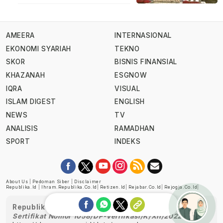
AMEERA
INTERNASIONAL
EKONOMI SYARIAH
TEKNO
SKOR
BISNIS FINANSIAL
KHAZANAH
ESGNOW
IQRA
VISUAL
ISLAM DIGEST
ENGLISH
NEWS
TV
ANALISIS
RAMADHAN
SPORT
INDEKS
About Us
|
Pedoman Siber
|
Disclaimer
Republika.id
|
Ihram.republika.co.id
|
Retizen.id
|
Rejabar.co.id
|
Rejogja.co.id
|
Republika telah diverifikasi oleh Dewan Pers
Sertifikat Nomor 1058/DP-Verifikasi/K/XII/2022