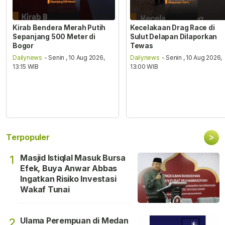
Kirab Bendera Merah Putih
Kecelakaan Drag Race di
Sepanjang 500 Meter di
Sulut Delapan Dilaporkan
Bogor
Tewas
Dailynews
- Senin , 10 Aug 2026,
Dailynews
- Senin , 10 Aug 2026,
13:15 WIB
13:00 WIB
>
Terpopuler
Masjid Istiqlal Masuk Bursa
1
Efek, Buya Anwar Abbas
Ingatkan Risiko Investasi
Wakaf Tunai
Ulama Perempuan di Medan
2