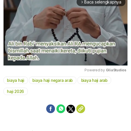
Baca selengkapnya
arrow_forward_ios
Powered by 
GliaStudios
biaya haji
biaya haji negara arab
biaya haji arab
Mute
haji 2026