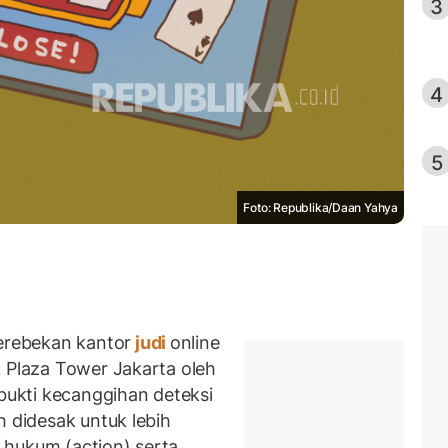
3
4
5
Foto: Republika/Daan Yahya
rebekan kantor
judi
online
k Plaza Tower Jakarta oleh
 bukti kecanggihan deteksi
h didesak untuk lebih
 hukum (action) serta