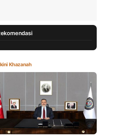
Rekomendasi
kini Khazanah