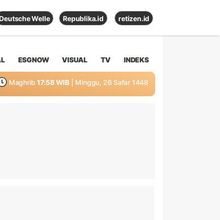
Deutsche Welle
Republika.id
retizen.id
AL
ESGNOW
VISUAL
TV
INDEKS
Maghrib
17:58 WIB
| Minggu, 26 Safar 1448