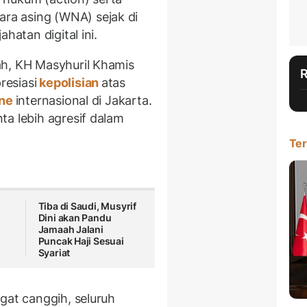
a asing (WNA) sejak di
hatan digital ini.
ah, KH Masyhuril Khamis
esiasi
kepolisian
atas
ine
internasional di Jakarta.
ta lebih agresif dalam
Ter
Tiba di Saudi, Musyrif
Dini akan Pandu
Jamaah Jalani
Puncak Haji Sesuai
Syariat
gat canggih, seluruh