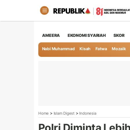
AMEERA
EKONOMI SYARIAH
SKOR
Nabi Muhammad
Kisah
Fatwa
Mozaik
>
>
Home
Islam Digest
Indonesia
Polri Diminta Lebi