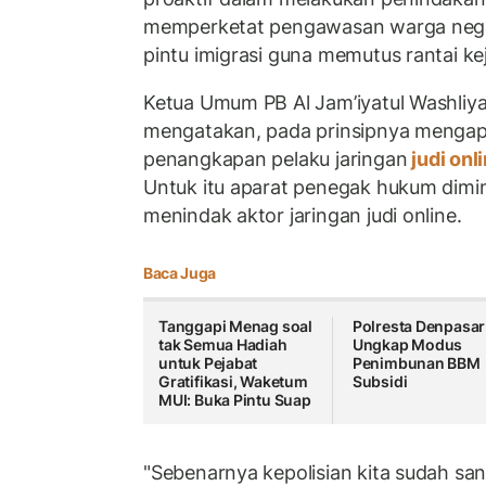
memperketat pengawasan warga negar
pintu imigrasi guna memutus rantai keja
Ketua Umum PB Al Jam’iyatul Washliy
mengatakan, pada prinsipnya mengapr
penangkapan pelaku jaringan
judi onl
Untuk itu aparat penegak hukum dimin
menindak aktor jaringan judi online.
Baca Juga
Tanggapi Menag soal
Polresta Denpasar
tak Semua Hadiah
Ungkap Modus
untuk Pejabat
Penimbunan BBM
Gratifikasi, Waketum
Subsidi
MUI: Buka Pintu Suap
"Sebenarnya kepolisian kita sudah san