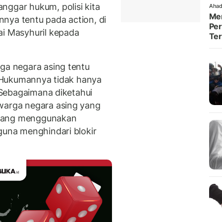
nggar hukum, polisi kita
Ahad
Men
nya tentu pada action, di
Per
ai Masyhuril kepada
Te
rga negara asing tentu
i. Hukumannya tidak hanya
. Sebagaimana diketahui
 warga negara asing yang
ne yang menggunakan
guna menghindari blokir