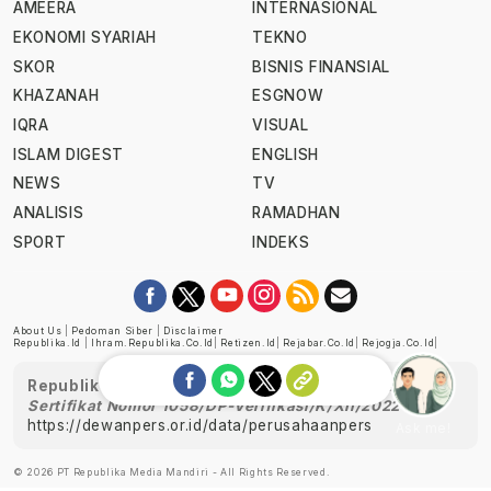
AMEERA
INTERNASIONAL
EKONOMI SYARIAH
TEKNO
SKOR
BISNIS FINANSIAL
KHAZANAH
ESGNOW
IQRA
VISUAL
ISLAM DIGEST
ENGLISH
NEWS
TV
ANALISIS
RAMADHAN
SPORT
INDEKS
About Us
|
Pedoman Siber
|
Disclaimer
Republika.id
|
Ihram.republika.co.id
|
Retizen.id
|
Rejabar.co.id
|
Rejogja.co.id
|
Republika telah diverifikasi oleh Dewan Pers
Sertifikat Nomor 1058/DP-Verifikasi/K/XII/2022
https://dewanpers.or.id/data/perusahaanpers
Ask me!
© 2026 PT Republika Media Mandiri - All Rights Reserved.