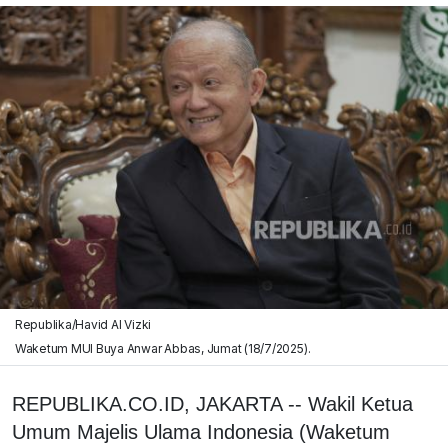
Republika/Havid Al Vizki
Waketum MUI Buya Anwar Abbas, Jumat (18/7/2025).
REPUBLIKA.CO.ID, JAKARTA -- Wakil Ketua
Umum Majelis Ulama Indonesia (Waketum