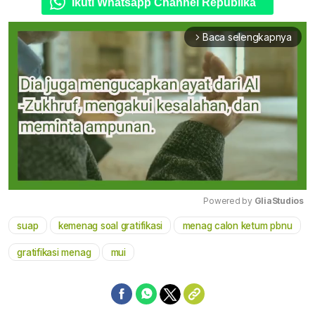
Ikuti Whatsapp Channel Republika
Baca selengkapnya
arrow_forward_ios
Powered by 
GliaStudios
suap
kemenag soal gratifikasi
menag calon ketum pbnu
Mute
gratifikasi menag
mui