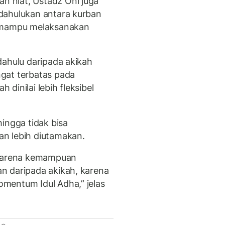
 niat, Ustadz Oni juga
dahulukan antara kurban
m mampu melaksanakan
dahulu daripada akikah
gat terbatas pada
dinilai lebih fleksibel
ingga tidak bisa
n lebih diutamakan.
 karena kemampuan
n daripada akikah, karena
mentum Idul Adha,” jelas