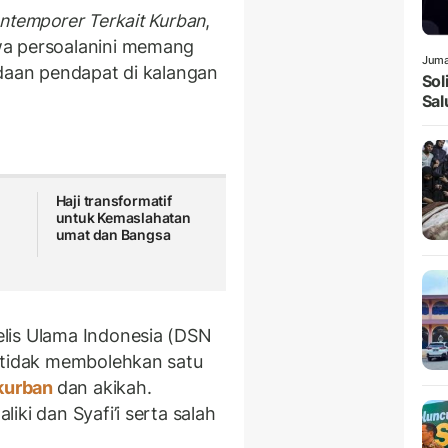
ontemporer Terkait Kurban
,
wa persoalanini memang
Juma
edaan pendapat di kalangan
Sol
Sal
Haji transformatif
untuk Kemaslahatan
umat dan Bangsa
lis Ulama Indonesia (DSN
g tidak membolehkan satu
kurban
dan akikah.
ki dan Syafi’i serta salah