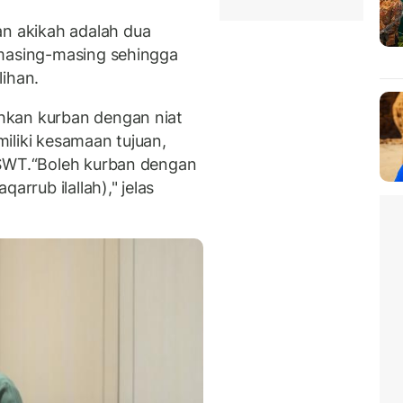
 akikah adalah dua
 masing-masing sehingga
lihan.
hkan kurban dengan niat
iliki kesamaan tujuan,
SWT.
“Boleh kurban dengan
arrub ilallah)," jelas