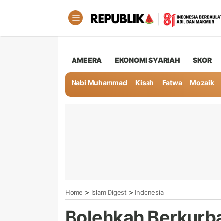
AMEERA
EKONOMI SYARIAH
SKOR
Nabi Muhammad
Kisah
Fatwa
Mozaik
>
>
Home
Islam Digest
Indonesia
Bolehkah Berkurba