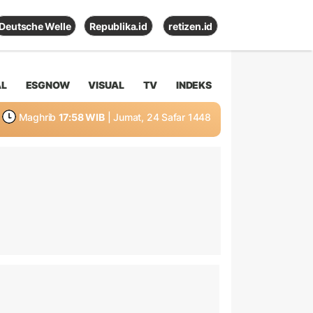
Deutsche Welle
Republika.id
retizen.id
AL
ESGNOW
VISUAL
TV
INDEKS
Maghrib
17:58 WIB
| Jumat, 24 Safar 1448